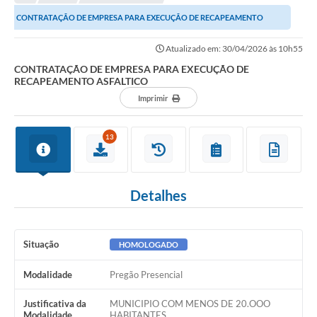
Editais
CONTRATAÇÃO DE EMPRESA PARA EXECUÇÃO DE RECAPEAMENTO
Telefones Úteis
ASFALTICO
Atualizado em: 30/04/2026 às 10h55
Notícias
CONTRATAÇÃO DE EMPRESA PARA EXECUÇÃO DE
RECAPEAMENTO ASFALTICO
Turismo
Imprimir
Acesso a Informação
13
Contato
REQUERIMENTO DE RESTITUIÇÃO DA TAXA DE INSCRIÇÃO
Detalhes
QUESTIONÁRIO PPA 2026/2029, LDO 2026 e LOA 2026
ORÇAMENTO PARTICIPATIVO MUNICIPAL 2025
Situação
HOMOLOGADO
Ouvidoria
Modalidade
Pregão Presencial
Holerite online
Justificativa da
MUNICIPIO COM MENOS DE 20.OOO
A Prefeitura
Modalidade
HABITANTES