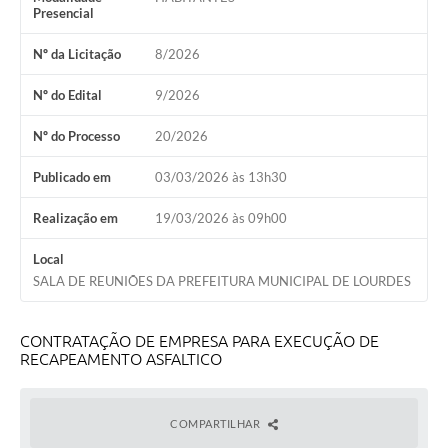
Presencial
Meio Ambiente
Nº da Licitação
8/2026
PPA
Nº do Edital
9/2026
SIAFIC
Nº do Processo
20/2026
Transparência
Publicado em
03/03/2026 às 13h30
COMUS
Realização em
19/03/2026 às 09h00
Cadastro usuários de transporte para Trabalho
Local
Arquivos para Download
SALA DE REUNIÕES DA PREFEITURA MUNICIPAL DE LOURDES
Cadastro para Estágio
CONTRATAÇÃO DE EMPRESA PARA EXECUÇÃO DE
Contas Públicas
RECAPEAMENTO ASFALTICO
Diário Oficial
Junta Militar
COMPARTILHAR