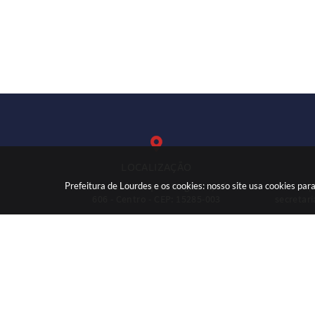
LOCALIZAÇÃO
Prefeitura de Lourdes e os cookies: nosso site usa cookies p
Rua: José Marques Nogueira, nº
(
606 - Centro - CEP: 15285-003
secretar