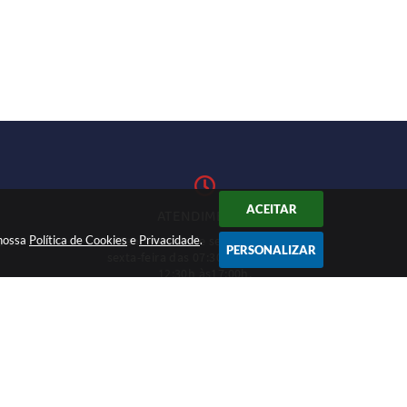
ACEITAR
ATENDIMENTO
 nossa
Política de Cookies
Atendimento de segunda-feira a
e
Privacidade
.
1-27
PERSONALIZAR
sexta-feira das 07:30h às 11h e das
12:30h às17:00h.
CADASTRAR