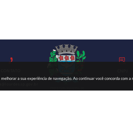
CONTATO
CNPJ
ara melhorar a sua experiência de navegação. Ao continuar você concorda com a
18) 3699-9000
59.767.921/000
ia@lourdes.sp.gov.br