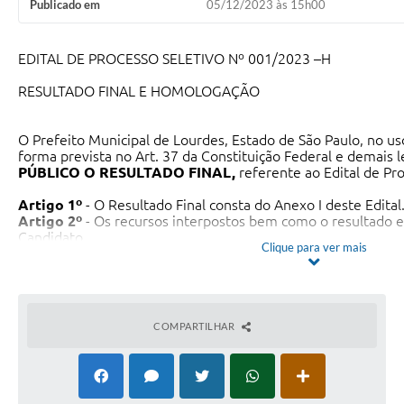
Publicado em
05/12/2023 às 15h00
Meio Ambiente
EDITAL DE PROCESSO SELETIVO Nº 001/2023 –H
PPA
RESULTADO FINAL E HOMOLOGAÇÃO
SIAFIC
Transparência
O Prefeito Municipal de Lourdes, Estado de São Paulo, no uso
forma prevista no Art. 37 da Constituição Federal e demais 
COMUS
PÚBLICO O
RESULTADO FINAL,
referente ao Edital de Pr
Cadastro usuários de transporte para Trabalho
Artigo 1º
- O Resultado Final consta do Anexo I deste Edital
Artigo 2º
- Os recursos interpostos bem como o resultado e
Arquivos para Download
Candidato.
Clique para ver mais
Artigo 3º
- Fica homologado o Resultado Final do Processo 
Artigo 4º
- O prazo de validade do presente Processo Sele
Cadastro para Estágio
da data de publicação do presente Edital.
Artigo 5º
- Os candidatos classificados deverão atender à c
Contas Públicas
maneira expressa, confirmando ou não o seu interesse na co
COMPARTILHAR
Artigo 6º
- O não comparecimento do candidato convocado n
Diário Oficial
convocação implicará no reconhecimento de desistência da v
revertendo o direito de contratação em favor do próximo c
Junta Militar
classificação.
Artigo 7º
- A convocação dos candidatos classificados quand