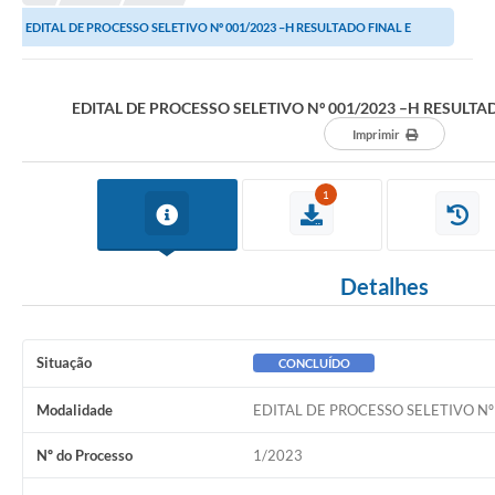
Editais
EDITAL DE PROCESSO SELETIVO Nº 001/2023 –H RESULTADO FINAL E
Telefones Úteis
HOMOLOGAÇÃO
Notícias
EDITAL DE PROCESSO SELETIVO Nº 001/2023 –H RESUL
Turismo
Imprimir
Acesso a Informação
1
Contato
REQUERIMENTO DE RESTITUIÇÃO DA TAXA DE INSCRIÇÃO
Detalhes
QUESTIONÁRIO PPA 2026/2029, LDO 2026 e LOA 2026
ORÇAMENTO PARTICIPATIVO MUNICIPAL 2025
Situação
CONCLUÍDO
Ouvidoria
Modalidade
EDITAL DE PROCESSO SELETIVO Nº
Holerite online
Nº do Processo
1/2023
A Prefeitura