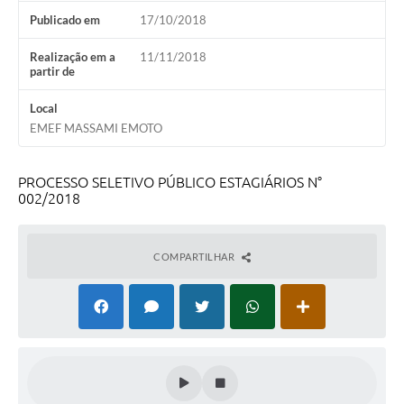
Publicado em
17/10/2018
Meio Ambiente
Realização em a
11/11/2018
PPA
partir de
SIAFIC
Local
EMEF MASSAMI EMOTO
Transparência
COMUS
PROCESSO SELETIVO PÚBLICO ESTAGIÁRIOS N°
002/2018
Cadastro usuários de transporte para Trabalho
Arquivos para Download
COMPARTILHAR
Cadastro para Estágio
Contas Públicas
Diário Oficial
Junta Militar