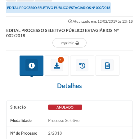
Editais
EDITAL PROCESSO SELETIVO PÚBLICO ESTAGIÁRIOS N° 002/2018
Telefones Úteis
Atualizado em: 12/02/2019 às 15h18
Notícias
EDITAL PROCESSO SELETIVO PÚBLICO ESTAGIÁRIOS N°
002/2018
Turismo
Imprimir
Acesso a Informação
1
Contato
REQUERIMENTO DE RESTITUIÇÃO DA TAXA DE INSCRIÇÃO
Detalhes
QUESTIONÁRIO PPA 2026/2029, LDO 2026 e LOA 2026
ORÇAMENTO PARTICIPATIVO MUNICIPAL 2025
Situação
ANULADO
Ouvidoria
Modalidade
Processo Seletivo
Holerite online
Nº do Processo
2/2018
A Prefeitura