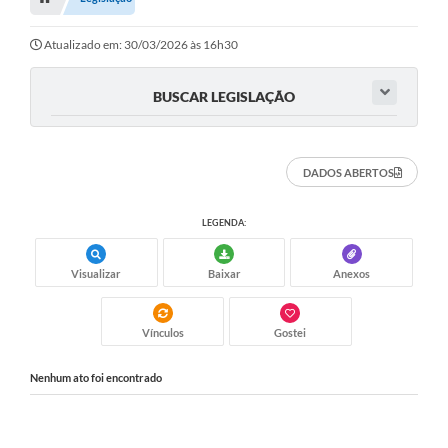
Editais
Telefones Úteis
Atualizado em: 30/03/2026 às 16h30
Notícias
BUSCAR LEGISLAÇÃO
Turismo
Acesso a Informação
DADOS ABERTOS
Contato
LEGENDA:
REQUERIMENTO DE RESTITUIÇÃO DA TAXA DE INSCRIÇÃO
Visualizar
Baixar
Anexos
QUESTIONÁRIO PPA 2026/2029, LDO 2026 e LOA 2026
ORÇAMENTO PARTICIPATIVO MUNICIPAL 2025
Vínculos
Gostei
Ouvidoria
Nenhum ato foi encontrado
Holerite online
A Prefeitura