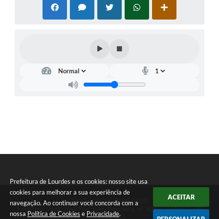
Prefeitura de Lourdes e os cookies: nosso site usa
cookies para melhorar a sua experiência de
ACEITAR
Telefone: (18) 3699-9000
navegação. Ao continuar você concorda com a
Endereço: Rua: José Marques Nogueira, nº 606 - Centro | CEP:
nossa
Política de Cookies
e
Privacidade
.
15285-003