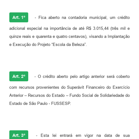
Legislação
Ouvidoria Municipal
Art. 1º
- Fica aberto na contadoria municipal, um crédito
PPA
adicional especial na importância de até R$ 3.015,44 (três mil e
quinze reais e quarenta e quatro centavos), visando a Implantação
Nota Fiscal Eletrônica
e Execução do Projeto “Escola da Beleza”.
e-SIC
Art. 2º
- O crédito aberto pelo artigo anterior será coberto
com recursos provenientes do Superávit Financeiro do Exercício
Anterior – Recursos do Estado – Fundo Social de Solidariedade do
Estado de São Paulo - FUSSESP.
Art. 3º
- Esta lei entrará em vigor na data de sua