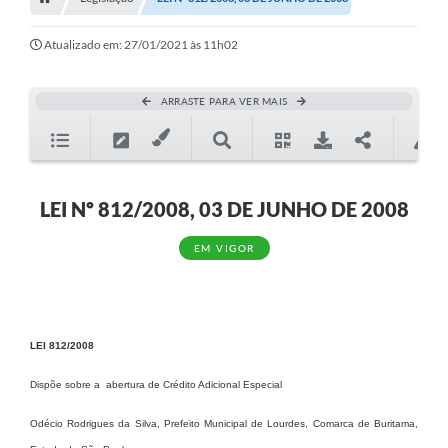
Editais
Telefones Úteis
Atualizado em: 27/01/2021 às 11h02
Notícias
ARRASTE PARA VER MAIS
Turismo
Acesso a Informação
Contato
LEI Nº 812/2008, 03 DE JUNHO DE 2008
REQUERIMENTO DE RESTITUIÇÃO DA TAXA DE INSCRIÇÃO
EM VIGOR
QUESTIONÁRIO PPA 2026/2029, LDO 2026 e LOA 2026
ORÇAMENTO PARTICIPATIVO MUNICIPAL 2025
LEI 812/2008
Ouvidoria
Dispõe sobre a abertura de Crédito Adicional Especial
Holerite online
Odécio Rodrigues da Silva, Prefeito Municipal de Lourdes, Comarca de Buritama,
A Prefeitura