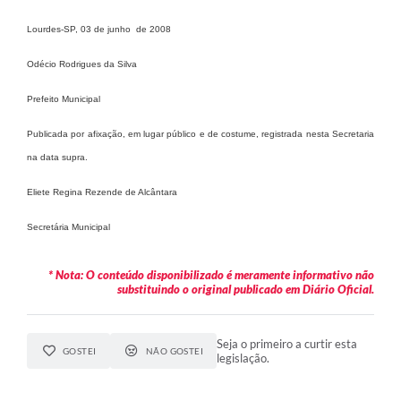
Legislação
Lourdes-SP, 03 de junho de 2008
Ouvidoria Municipal
Odécio Rodrigues da Silva
PPA
Prefeito Municipal
Nota Fiscal Eletrônica
Publicada por afixação, em lugar público e de costume, registrada nesta Secretaria
e-SIC
na data supra.
Eliete Regina Rezende de Alcântara
Secretária Municipal
* Nota: O conteúdo disponibilizado é meramente informativo não
substituindo o original publicado em Diário Oficial.
Seja o primeiro a curtir esta
GOSTEI
NÃO GOSTEI
legislação.