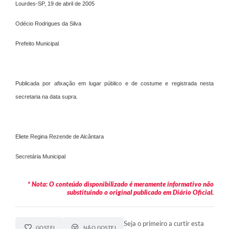
Lourdes-SP, 19 de abril de 2005
Legislação
Odécio Rodrigues da Silva
Ouvidoria Municipal
Prefeito Municipal
PPA
Nota Fiscal Eletrônica
Publicada por afixação em lugar público e de costume e registrada nesta
e-SIC
secretaria na data supra.
Eliete Regina Rezende de Alcântara
Secretária Municipal
* Nota: O conteúdo disponibilizado é meramente informativo não
substituindo o original publicado em Diário Oficial.
Seja o primeiro a curtir esta
GOSTEI
NÃO GOSTEI