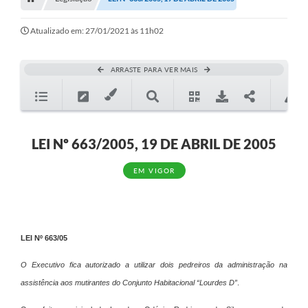
Editais
Telefones Úteis
Atualizado em: 27/01/2021 às 11h02
Notícias
ARRASTE PARA VER MAIS
Turismo
Acesso a Informação
Contato
LEI Nº 663/2005, 19 DE ABRIL DE 2005
REQUERIMENTO DE RESTITUIÇÃO DA TAXA DE INSCRIÇÃO
EM VIGOR
QUESTIONÁRIO PPA 2026/2029, LDO 2026 e LOA 2026
ORÇAMENTO PARTICIPATIVO MUNICIPAL 2025
LEI Nº 663/05
Ouvidoria
O Executivo fica autorizado a utilizar dois pedreiros da administração na
Holerite online
assistência aos mutirantes do Conjunto Habitacional “Lourdes D”
.
A Prefeitura