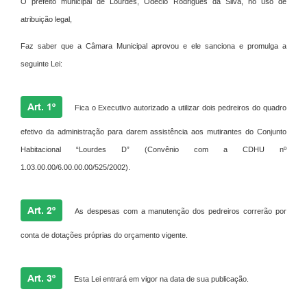
O prefeito municipal de Lourdes, Odécio Rodrigues da Silva, no uso de
Meio Ambiente
atribuição legal,
PPA
Faz saber que a Câmara Municipal aprovou e ele sanciona e promulga a
seguinte Lei:
SIAFIC
Transparência
Art. 1º
Fica o Executivo autorizado a utilizar dois pedreiros do quadro
COMUS
efetivo da administração para darem assistência aos mutirantes do Conjunto
Habitacional “Lourdes D” (Convênio com a CDHU nº
Cadastro usuários de transporte para Trabalho
1.03.00.00/6.00.00.00/525/2002).
Arquivos para Download
Cadastro para Estágio
Art. 2º
As despesas com a manutenção dos pedreiros correrão por
Contas Públicas
conta de dotações próprias do orçamento vigente.
Diário Oficial
Art. 3º
Esta Lei entrará em vigor na data de sua publicação.
Junta Militar