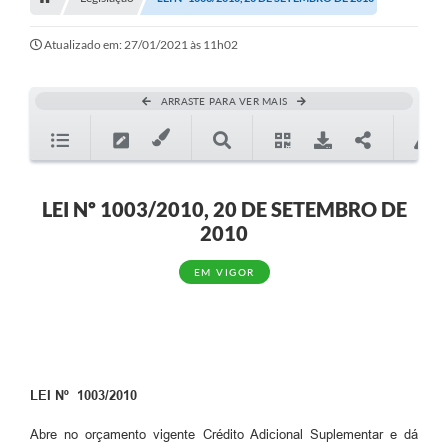
Editais
Telefones Úteis
Atualizado em: 27/01/2021 às 11h02
Notícias
ARRASTE PARA VER MAIS
Turismo
Acesso a Informação
Contato
LEI Nº 1003/2010, 20 DE SETEMBRO DE
2010
REQUERIMENTO DE RESTITUIÇÃO DA TAXA DE INSCRIÇÃO
EM VIGOR
QUESTIONÁRIO PPA 2026/2029, LDO 2026 e LOA 2026
ORÇAMENTO PARTICIPATIVO MUNICIPAL 2025
Ouvidoria
Holerite online
LEI Nº 1003/2010
A Prefeitura
Abre no orçamento vigente Crédito Adicional Suplementar e dá