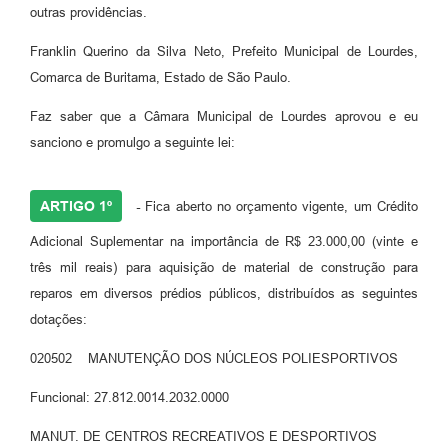
outras providências.
Meio Ambiente
Franklin Querino da Silva Neto, Prefeito Municipal de Lourdes,
PPA
Comarca de Buritama, Estado de São Paulo.
SIAFIC
Faz saber que a Câmara Municipal de Lourdes aprovou e eu
sanciono e promulgo a seguinte lei:
Transparência
COMUS
ARTIGO 1º
-
Fica aberto no orçamento vigente, um Crédito
Cadastro usuários de transporte para Trabalho
Adicional Suplementar na importância de R$ 23.000,00 (vinte e
Arquivos para Download
três mil reais) para aquisição de material de construção para
reparos em diversos prédios públicos, distribuídos as seguintes
Cadastro para Estágio
dotações:
Contas Públicas
020502 MANUTENÇÃO DOS NÚCLEOS POLIESPORTIVOS
Diário Oficial
Funcional: 27.812.0014.2032.0000
Junta Militar
MANUT. DE CENTROS RECREATIVOS E DESPORTIVOS