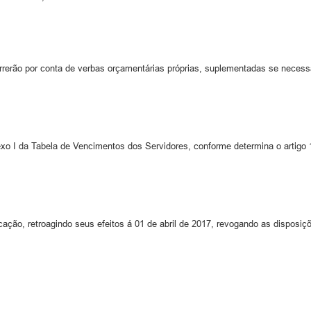
erão por conta de verbas orçamentárias próprias, suplementadas se necessá
exo I da Tabela de Vencimentos dos Servidores, conforme determina o artigo
cação, retroagindo seus efeitos á 01 de abril de 2017, revogando as disposiç