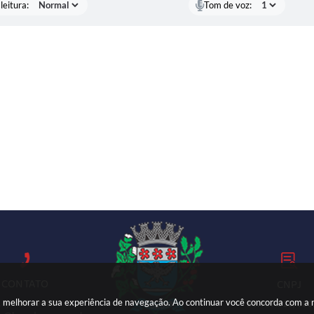
leitura:
Tom de voz:
CONTATO
CNPJ
ara melhorar a sua experiência de navegação. Ao continuar você concorda com a
18) 3699-9000
59.767.921/000