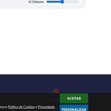
Volume
ACEITAR
ATENDIMENTO
 nossa
Política de Cookies
Atendimento de segunda-feira a
e
Privacidade
.
1-27
PERSONALIZAR