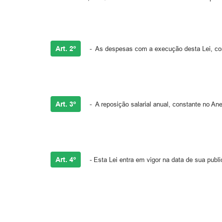
Art. 2º
- As despesas com a execução desta Lei, corr
Art. 3º
- A reposição salarial anual, constante no An
Art. 4º
- Esta Lei entra em vigor na data de sua publi