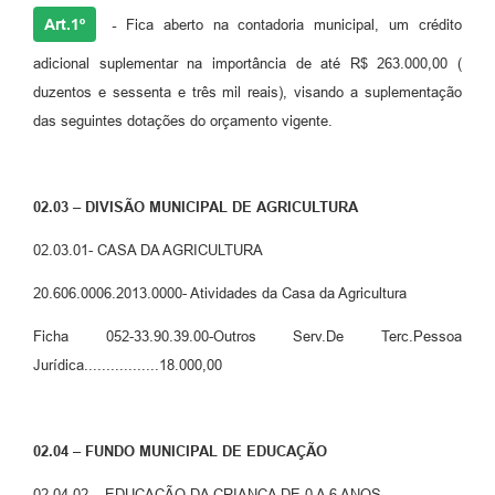
Legislação
Art.1º
-
Fica aberto na contadoria municipal, um crédito
Ouvidoria Municipal
adicional suplementar na importância de até R$ 263.000,00 (
duzentos e sessenta e três mil reais), visando a suplementação
PPA
das seguintes dotações do orçamento vigente.
Nota Fiscal Eletrônica
e-SIC
02.03 – DIVISÃO MUNICIPAL DE AGRICULTURA
02.03.01- CASA DA AGRICULTURA
20.606.0006.2013.0000- Atividades da Casa da Agricultura
Ficha 052-33.90.39.00-Outros Serv.De Terc.Pessoa
Jurídica.................18.000,00
02.04 – FUNDO MUNICIPAL DE EDUCAÇÃO
02.04.02 – EDUCAÇÃO DA CRIANÇA DE 0 A 6 ANOS