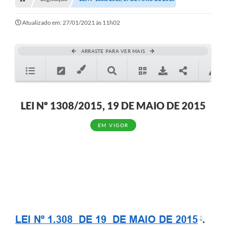
Editais
Telefones Úteis
Atualizado em: 27/01/2021 às 11h02
Notícias
ARRASTE PARA VER MAIS
Turismo
Acesso a Informação
Contato
LEI Nº 1308/2015, 19 DE MAIO DE 2015
REQUERIMENTO DE RESTITUIÇÃO DA TAXA DE INSCRIÇÃO
EM VIGOR
QUESTIONÁRIO PPA 2026/2029, LDO 2026 e LOA 2026
ORÇAMENTO PARTICIPATIVO MUNICIPAL 2025
Ouvidoria
Holerite online
LEI Nº 1.308 DE 19 DE MAIO DE 2015
.
A Prefeitura