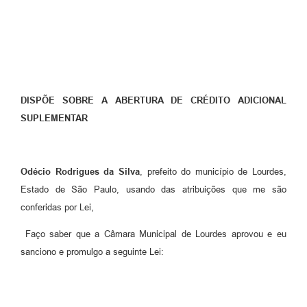
Meio Ambiente
PPA
SIAFIC
Transparência
DISPÕE SOBRE A ABERTURA DE CRÉDITO ADICIONAL
SUPLEMENTAR
COMUS
Cadastro usuários de transporte para Trabalho
Odécio Rodrigues da Silva
, prefeito do município de Lourdes,
Arquivos para Download
Estado de São Paulo, usando das atribuições que me são
Cadastro para Estágio
conferidas por Lei,
Contas Públicas
Faço saber que a Câmara Municipal de Lourdes aprovou e eu
sanciono e promulgo a seguinte Lei:
Diário Oficial
Junta Militar