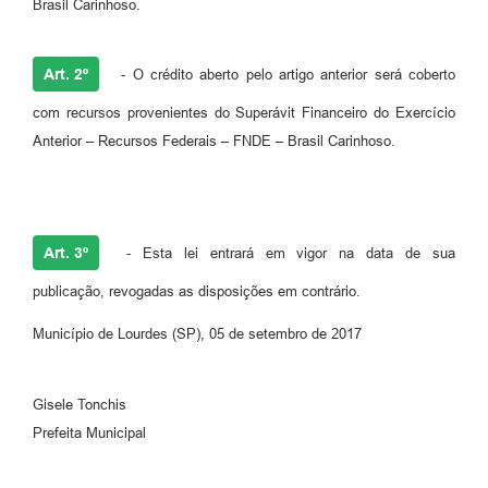
Brasil Carinhoso.
Legislação
Ouvidoria Municipal
Art. 2º
- O crédito aberto pelo artigo anterior será coberto
PPA
com recursos provenientes do Superávit Financeiro do Exercício
Nota Fiscal Eletrônica
Anterior – Recursos Federais – FNDE – Brasil Carinhoso.
e-SIC
Art. 3º
- Esta lei entrará em vigor na data de sua
publicação, revogadas as disposições em contrário.
Município de Lourdes (SP), 05 de setembro de 2017
Gisele Tonchis
Prefeita Municipal