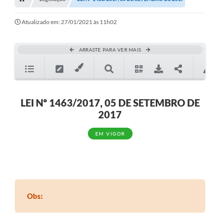
Editais
Telefones Úteis
Atualizado em: 27/01/2021 às 11h02
Notícias
ARRASTE PARA VER MAIS
Turismo
Acesso a Informação
Contato
LEI Nº 1463/2017, 05 DE SETEMBRO DE
2017
REQUERIMENTO DE RESTITUIÇÃO DA TAXA DE INSCRIÇÃO
EM VIGOR
QUESTIONÁRIO PPA 2026/2029, LDO 2026 e LOA 2026
ORÇAMENTO PARTICIPATIVO MUNICIPAL 2025
Ouvidoria
Holerite online
Obs:
A Prefeitura