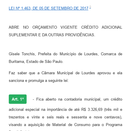
Meio Ambiente
LEI Nº 1.463, DE 05 DE SETEMBRO DE 2017
PPA
ABRE NO ORÇAMENTO VIGENTE CRÉDITO ADICIONAL
SIAFIC
SUPLEMENTAR E DA OUTRAS PROVIDÊNCIAS.
Transparência
COMUS
Gisele Tonchis, Prefeita do Município de Lourdes, Comarca de
Buritama, Estado de São Paulo.
Cadastro usuários de transporte para Trabalho
Faz saber que a Câmara Municipal de Lourdes aprovou e ela
Arquivos para Download
sanciona e promulga a seguinte lei:
Cadastro para Estágio
Art. 1º
- Fica aberto na contadoria municipal, um crédito
Contas Públicas
adicional especial na importância de até R$ 3.326,69 (três mil e
Diário Oficial
trezentos e vinte e seis reais e sessenta e nove centavos),
Junta Militar
visando a aquisição de Material de Consumo para o Programa