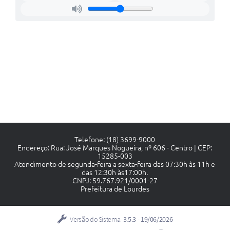
Telefone: (18) 3699-9000
Endereço: Rua: José Marques Nogueira, nº 606 - Centro | CEP:
15285-003
Atendimento de segunda-feira a sexta-feira das 07:30h às 11h e
das 12:30h às17:00h.
CNPJ: 59.767.921/0001-27
Prefeitura de Lourdes
Versão do Sistema:
3.5.3 - 19/06/2026