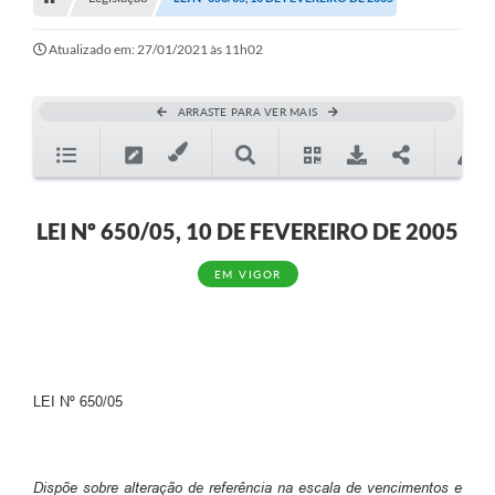
Editais
Telefones Úteis
Atualizado em: 27/01/2021 às 11h02
Notícias
ARRASTE PARA VER MAIS
Turismo
Acesso a Informação
Contato
LEI Nº 650/05, 10 DE FEVEREIRO DE 2005
REQUERIMENTO DE RESTITUIÇÃO DA TAXA DE INSCRIÇÃO
EM VIGOR
QUESTIONÁRIO PPA 2026/2029, LDO 2026 e LOA 2026
ORÇAMENTO PARTICIPATIVO MUNICIPAL 2025
Ouvidoria
LEI Nº 650/05
Holerite online
A Prefeitura
Dispõe sobre alteração de referência na escala de vencimentos e