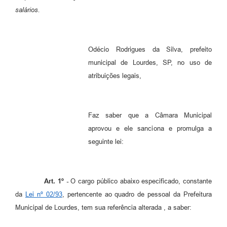
salários.
Meio Ambiente
PPA
Odécio Rodrigues da Silva, prefeito
SIAFIC
municipal de Lourdes, SP, no uso de
Transparência
atribuições legais,
COMUS
Cadastro usuários de transporte para Trabalho
Faz saber que a Câmara Municipal
aprovou e ele sanciona e promulga a
Arquivos para Download
seguinte lei:
Cadastro para Estágio
Contas Públicas
Art. 1º -
O cargo público abaixo especificado, constante
Diário Oficial
da
Lei nº 02/93
, pertencente ao quadro de pessoal da Prefeitura
Municipal de Lourdes, tem sua referência alterada , a saber:
Junta Militar