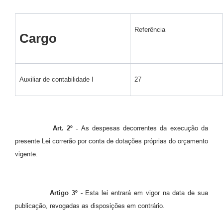
Legislação
Ouvidoria Municipal
Referência
Cargo
PPA
Nota Fiscal Eletrônica
Auxiliar de contabilidade I
27
e-SIC
Art. 2º -
As despesas decorrentes da execução da
presente Lei correrão por conta de dotações próprias do orçamento
vigente.
Artigo 3º
- Esta lei entrará em vigor na data de sua
publicação, revogadas as disposições em contrário.