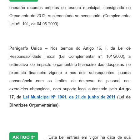
Legislação
onerarão recursos próprios do tesouro municipal, consignado no
Ouvidoria Municipal
Orçamento de 2012, suplementada se necessário. (Complementar
Lei nº. 101, de 04.05.2000).
PPA
Nota Fiscal Eletrônica
Parágrafo Único
– Nos termos do Artigo 16, I, da Lei de
e-SIC
Responsabilidade Fiscal (Lei Complementar nº. 101/2000), a
estimativa do impacto orçamentário-financeiro das despesas no
exercício financeiro vigente e nos dois subsequentes, guarda
consonância com os limites de despesa de pessoal nos
exercícios abrangidos, com suporte legal autorizado pelo
Artigo
17, da
Lei Municipal Nº 1061, de 21 de junho de 2011
(Lei de
Diretrizes Orçamentárias).
ARTIGO 3º
-
Esta Lei entrará em vigor na data de sua