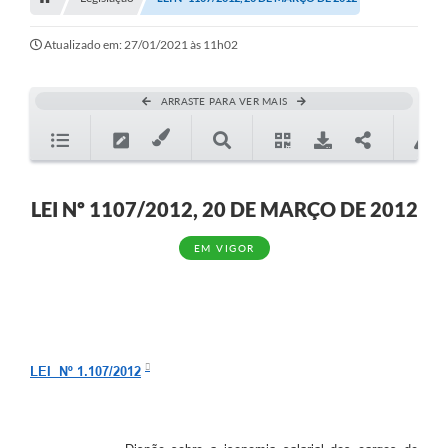
Editais
Telefones Úteis
Atualizado em: 27/01/2021 às 11h02
Notícias
ARRASTE PARA VER MAIS
Turismo
Acesso a Informação
Contato
LEI Nº 1107/2012, 20 DE MARÇO DE 2012
REQUERIMENTO DE RESTITUIÇÃO DA TAXA DE INSCRIÇÃO
EM VIGOR
QUESTIONÁRIO PPA 2026/2029, LDO 2026 e LOA 2026
ORÇAMENTO PARTICIPATIVO MUNICIPAL 2025
Ouvidoria
LEI Nº 1.107/2012
Holerite online
A Prefeitura