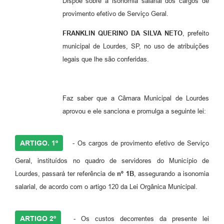
Dispõe sobre a isonomia salarial dos cargos de
Meio Ambiente
provimento efetivo de Serviço Geral.
PPA
FRANKLIN QUERINO DA SILVA NETO
, prefeito
municipal de Lourdes, SP, no uso de atribuições
SIAFIC
legais que lhe são conferidas.
Transparência
COMUS
Faz saber que a Câmara Municipal de Lourdes
aprovou e ele sanciona e promulga a seguinte lei:
Cadastro usuários de transporte para Trabalho
Arquivos para Download
ARTIGO. 1º
- Os cargos de provimento efetivo de Serviço
Cadastro para Estágio
Geral, instituídos no quadro de servidores do Município de
Contas Públicas
Lourdes, passará ter referência de
nº 1B
, assegurando a isonomia
salarial, de acordo com o artigo 120 da Lei Orgânica Municipal.
Diário Oficial
Junta Militar
ARTIGO 2º
- Os custos decorrentes da presente lei