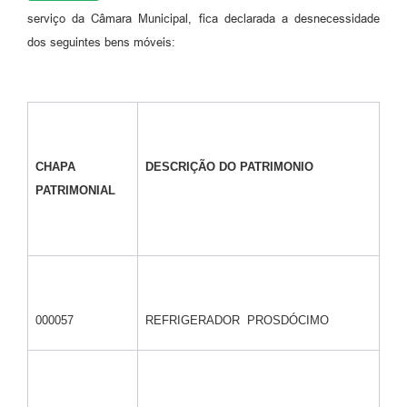
Legislação
serviço da Câmara Municipal, fica declarada a desnecessidade
dos seguintes bens móveis:
Ouvidoria Municipal
PPA
Nota Fiscal Eletrônica
e-SIC
CHAPA
DESCRIÇÃO DO PATRIMONIO
PATRIMONIAL
000057
REFRIGERADOR PROSDÓCIMO