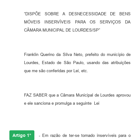
Meio Ambiente
“DISPÕE SOBRE A DESNECESSIDADE DE BENS
PPA
MÓVEIS INSERVÍVEIS PARA OS SERVIÇOS DA
CÂMARA MUNICIPAL DE LOURDES/SP”
SIAFIC
Transparência
Franklin Querino da Silva Neto, prefeito do município de
COMUS
Lourdes, Estado de São Paulo, usando das atribuições
Cadastro usuários de transporte para Trabalho
que me são conferidas por Lei, etc.
Arquivos para Download
Cadastro para Estágio
FAZ SABER que a Câmara Municipal de Lourdes aprovou
e ele sanciona e promulga a seguinte Lei
Contas Públicas
Diário Oficial
Junta Militar
Artigo 1°
-
Em razão de ter-se tornado inservíveis para o