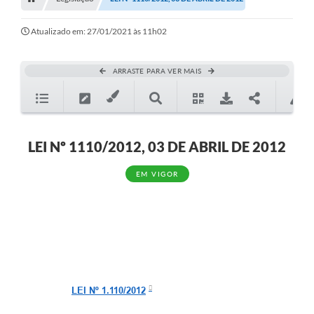
Editais
Telefones Úteis
Atualizado em: 27/01/2021 às 11h02
Notícias
ARRASTE PARA VER MAIS
Turismo
Acesso a Informação
Contato
LEI Nº 1110/2012, 03 DE ABRIL DE 2012
REQUERIMENTO DE RESTITUIÇÃO DA TAXA DE INSCRIÇÃO
EM VIGOR
QUESTIONÁRIO PPA 2026/2029, LDO 2026 e LOA 2026
ORÇAMENTO PARTICIPATIVO MUNICIPAL 2025
Ouvidoria
Holerite online
LEI Nº 1.110/2012
A Prefeitura