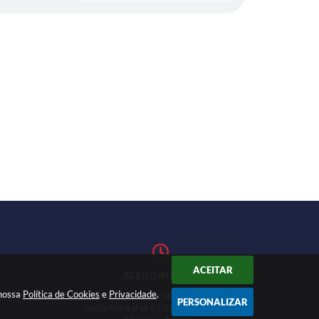
ACEITAR
ATENDIMENTO
 nossa
Política de Cookies
Atendimento de segunda-feira a
e
Privacidade
.
1-27
PERSONALIZAR
sexta-feira das 07:30h às 11h e das