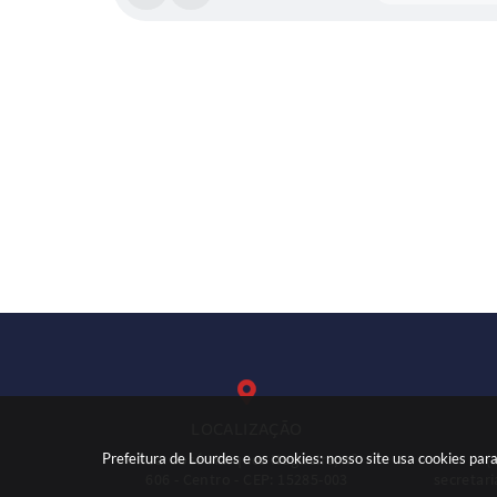
LOCALIZAÇÃO
Prefeitura de Lourdes e os cookies: nosso site usa cookies p
Rua: José Marques Nogueira, nº
(
606 - Centro - CEP: 15285-003
secretar