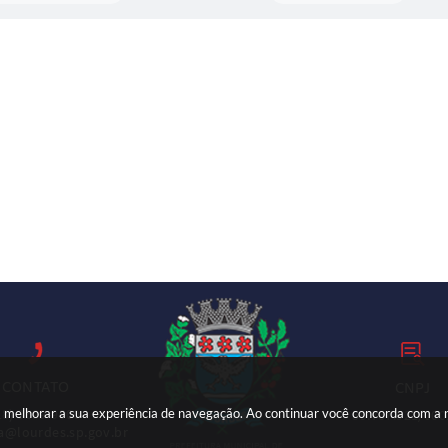
CONTATO
CNPJ
ara melhorar a sua experiência de navegação. Ao continuar você concorda com a
18) 3699-9000
59.767.921/000
ia@lourdes.sp.gov.br