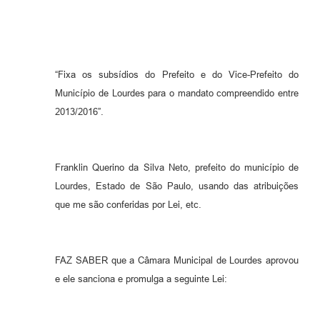
Meio Ambiente
PPA
“Fixa os subsídios do Prefeito e do Vice-Prefeito do
SIAFIC
Município de Lourdes para o mandato compreendido entre
Transparência
2013/2016”.
COMUS
Cadastro usuários de transporte para Trabalho
Franklin Querino da Silva Neto, prefeito do município de
Lourdes, Estado de São Paulo, usando das atribuições
Arquivos para Download
que me são conferidas por Lei, etc.
Cadastro para Estágio
Contas Públicas
FAZ SABER que a Câmara Municipal de Lourdes aprovou
Diário Oficial
e ele sanciona e promulga a seguinte Lei:
Junta Militar