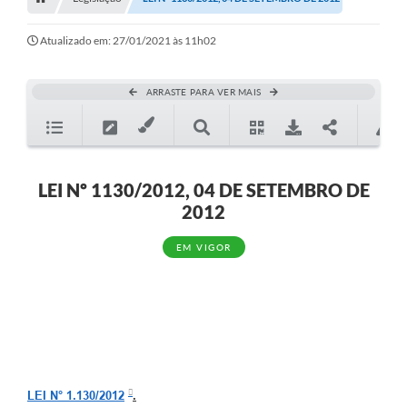
Editais
Telefones Úteis
Atualizado em: 27/01/2021 às 11h02
Notícias
ARRASTE PARA VER MAIS
Turismo
Acesso a Informação
Contato
LEI Nº 1130/2012, 04 DE SETEMBRO DE
2012
REQUERIMENTO DE RESTITUIÇÃO DA TAXA DE INSCRIÇÃO
EM VIGOR
QUESTIONÁRIO PPA 2026/2029, LDO 2026 e LOA 2026
ORÇAMENTO PARTICIPATIVO MUNICIPAL 2025
Ouvidoria
Holerite online
A Prefeitura
LEI N° 1.130/2012
.