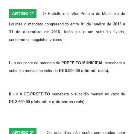
Legislação
ARTIGO 1º
O Prefeito e o Vice-Prefeito do Município de
Ouvidoria Municipal
Lourdes o mandato compreendido entre
01 de janeiro de 2013
a
PPA
31 de dezembro de 2016
, farão jus a um subsídio fixado,
Nota Fiscal Eletrônica
conforme os seguintes valores:
e-SIC
I
- o ocupante de mandato de
PREFEITO MUNICIPAL
perceberá o
subsídio mensal no valor de
R$ 8.000,00 (oito mil reais).
II
- o
VICE-PREFEITO
perceberá o subsídio mensal no valor de
R$ 2.500,00 (dois mil e quinhentos reais).
ARTIGO 2º
- Os subsídios não serão computados nem