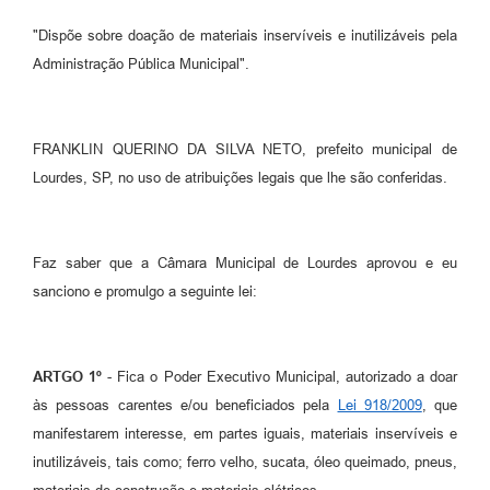
Meio Ambiente
"Dispõe sobre doação de materiais inservíveis e inutilizáveis pela
Administração Pública Municipal".
PPA
SIAFIC
FRANKLIN QUERINO DA SILVA NETO, prefeito municipal de
Transparência
Lourdes, SP, no uso de atribuições legais que lhe são conferidas.
COMUS
Cadastro usuários de transporte para Trabalho
Faz saber que a Câmara Municipal de Lourdes aprovou e eu
Arquivos para Download
sanciono e promulgo a seguinte lei:
Cadastro para Estágio
Contas Públicas
ARTGO 1º
- Fica o Poder Executivo Municipal, autorizado a doar
às pessoas carentes e/ou beneficiados pela
Lei 918/2009
, que
Diário Oficial
manifestarem interesse, em partes iguais, materiais inservíveis e
Junta Militar
inutilizáveis, tais como; ferro velho, sucata, óleo queimado, pneus,