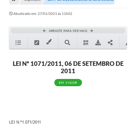
Editais
Telefones Úteis
Atualizado em: 27/01/2021 às 11h02
Notícias
ARRASTE PARA VER MAIS
Turismo
Acesso a Informação
Contato
LEI Nº 1071/2011, 06 DE SETEMBRO DE
2011
REQUERIMENTO DE RESTITUIÇÃO DA TAXA DE INSCRIÇÃO
EM VIGOR
QUESTIONÁRIO PPA 2026/2029, LDO 2026 e LOA 2026
ORÇAMENTO PARTICIPATIVO MUNICIPAL 2025
Ouvidoria
Holerite online
LEI N.º1.071/2011
A Prefeitura