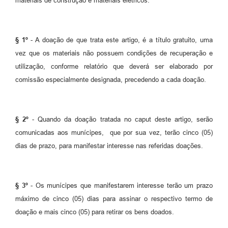
materiais de construção e materiais elétricos.
Legislação
Ouvidoria Municipal
§ 1º
- A doação de que trata este artigo, é a título gratuito, uma
PPA
vez que os materiais não possuem condições de recuperação e
Nota Fiscal Eletrônica
utilização, conforme relatório que deverá ser elaborado por
comissão especialmente designada, precedendo a cada doação.
e-SIC
§ 2º
- Quando da doação tratada no caput deste artigo, serão
comunicadas aos munícipes, que por sua vez, terão cinco (05)
dias de prazo, para manifestar interesse nas referidas doações.
§ 3º
- Os munícipes que manifestarem interesse terão um prazo
máximo de cinco (05) dias para assinar o respectivo termo de
doação e mais cinco (05) para retirar os bens doados.