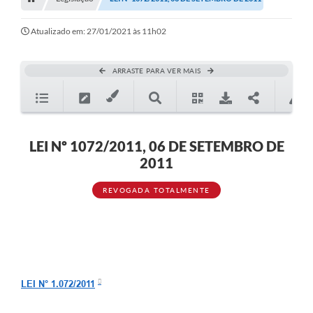
Editais
Telefones Úteis
Atualizado em: 27/01/2021 às 11h02
Notícias
ARRASTE PARA VER MAIS
Turismo
Acesso a Informação
Contato
LEI Nº 1072/2011, 06 DE SETEMBRO DE
2011
REQUERIMENTO DE RESTITUIÇÃO DA TAXA DE INSCRIÇÃO
REVOGADA TOTALMENTE
QUESTIONÁRIO PPA 2026/2029, LDO 2026 e LOA 2026
ORÇAMENTO PARTICIPATIVO MUNICIPAL 2025
Ouvidoria
Holerite online
LEI N° 1.072/2011
A Prefeitura