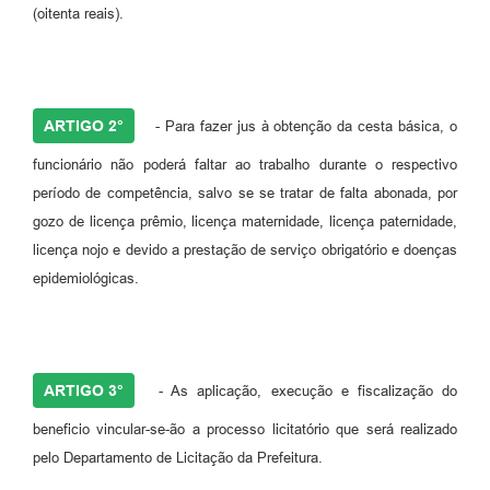
Legislação
(oitenta reais).
Ouvidoria Municipal
PPA
ARTIGO 2°
- Para fazer jus à obtenção da cesta básica, o
Nota Fiscal Eletrônica
funcionário não poderá faltar ao trabalho durante o respectivo
e-SIC
período de competência, salvo se se tratar de falta abonada, por
gozo de licença prêmio, licença maternidade, licença paternidade,
licença nojo e devido a prestação de serviço obrigatório e doenças
epidemiológicas.
ARTIGO 3°
- As aplicação, execução e fiscalização do
beneficio vincular-se-ão a processo licitatório que será realizado
pelo Departamento de Licitação da Prefeitura.