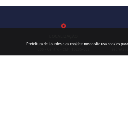
LOCALIZAÇÃO
Prefeitura de Lourdes e os cookies: nosso site usa cookies p
Rua: José Marques Nogueira, nº
(
606 - Centro - CEP: 15285-003
secretar