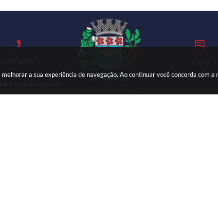
CONTATO
CNPJ
ara melhorar a sua experiência de navegação. Ao continuar você concorda com a
18) 3699-9000
59.767.921/000
ia@lourdes.sp.gov.br
Versão do Sistema:
3.5.3 - 19/06/2026
Portal atualizado em:
07/08/2026 
© Copyright Instar - 2006-2026. Todos os direitos reservados -
Instar Tecnologia