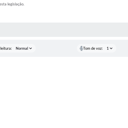
esta legislação.
AS MÍDIAS
leitura:
Tom de voz: