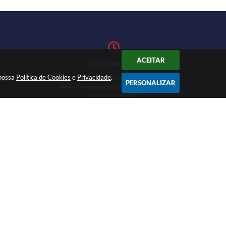
ACEITAR
ATENDIMENTO
 nossa
Política de Cookies
Atendimento de segunda-feira a
e
Privacidade
.
1-27
PERSONALIZAR
sexta-feira das 07:30h às 11h e das
12:30h às17:00h.
CADASTRAR
12:46