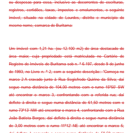
ou despesas para essa, inclusive as decorrentes de escrituras,
registros, certidões, taxas, impostos e emolumentos, o seguinte
imóvel, situado na cidade de Lourdes, distrito e município do
mesmo nome, comarca de Buritama:
Um imóvel com 1,21 ha. (ou 12.100 m2) de área destacado de
área maior, cuja propriedade está matriculada no Cartório de
Registro de Imóveis de Buritama sob n. º 6.197, desde 9 de junho
de 1993, no Livro n. º 2, com a seguinte descrição:: “Começa no
marco 2-A cravado junto à Rua Segisfredo Quirino da Silva; daí
segue numa distância de 104,00 metros com o rumo 15º50’ SW
até encontrar o marco 3, confrontando com a referida rua; daí
deflete à direita e segue numa distância de 61,50 metros com o
rumo 73º13’ NW até encontrar o marco 4, confrontando com a Rua
João Batista Borges; daí deflete à direita e segue numa distância
de 3,00 metros com o rumo 11º12’ NE até encontrar o marco 5;