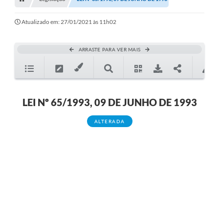
Editais
Telefones Úteis
Atualizado em: 27/01/2021 às 11h02
Notícias
ARRASTE PARA VER MAIS
Turismo
Acesso a Informação
Contato
LEI Nº 65/1993, 09 DE JUNHO DE 1993
REQUERIMENTO DE RESTITUIÇÃO DA TAXA DE INSCRIÇÃO
ALTERADA
QUESTIONÁRIO PPA 2026/2029, LDO 2026 e LOA 2026
ORÇAMENTO PARTICIPATIVO MUNICIPAL 2025
Ouvidoria
Holerite online
A Prefeitura