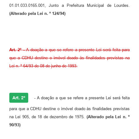
01.01.033.0165.001, Junto a Prefeitura Municipal de Lourdes.
(Alterado pela Lei n. º 124/94)
Art. 2º -
A doação a que se refere a presente Lei será feita para
que a CDHU destine o imóvel doado às finalidades previstas na
Lei n. º 64/93 de 08 de junho de 1993.
Art. 2º
-
A doação a que se refere a presente Lei será feita
para que a CDHU destine o imóvel doado às finalidades previstas
na Lei 905, de 18 de dezembro de 1975.
(Alterado pela Lei n. º
90/93)