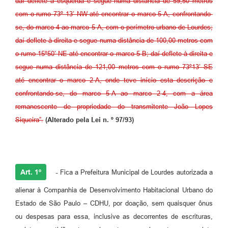
daí deflete à esquerda e segue numa distância de 59,50 metros
com o rumo 73º 13’ NW até encontrar o marco 5-A, confrontando-
se, do marco 4 ao marco 5-A, com o perímetro urbano de Lourdes;
daí deflete à direita e segue numa distância de 100,00 metros com
o rumo 15º50’ NE até encontrar o marco 5-B; daí deflete à direita e
segue numa distância de 121,00 metros com o rumo 73º13’ SE
até encontrar o marco 2-A, onde teve início esta descrição e
confrontando-se, do marco 5-A ao marco 2-4, com a área
remanescente de propriedade do transmitente João Lopes
Siqueira”.
(Alterado pela Lei n. º 97/93)
Art. 1º
-
Fica a Prefeitura Municipal de Lourdes autorizada a
alienar à Companhia de Desenvolvimento Habitacional Urbano do
Estado de São Paulo – CDHU, por doação, sem quaisquer ônus
ou despesas para essa, inclusive as decorrentes de escrituras,