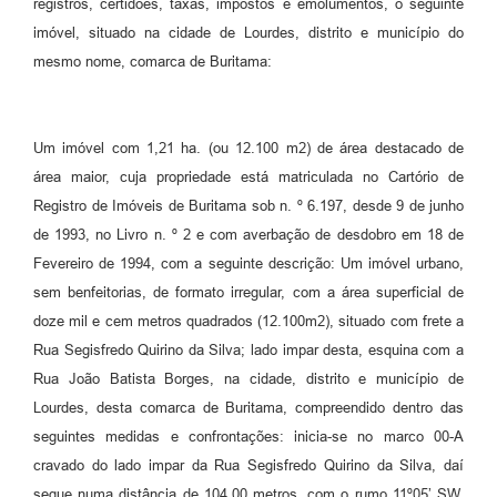
registros, certidões, taxas, impostos e emolumentos, o seguinte
imóvel, situado na cidade de Lourdes, distrito e município do
mesmo nome, comarca de Buritama:
Um imóvel com 1,21 ha. (ou 12.100 m2) de área destacado de
área maior, cuja propriedade está matriculada no Cartório de
Registro de Imóveis de Buritama sob n. º 6.197, desde 9 de junho
de 1993, no Livro n. º 2 e com averbação de desdobro em 18 de
Fevereiro de 1994, com a seguinte descrição: Um imóvel urbano,
sem benfeitorias, de formato irregular, com a área superficial de
doze mil e cem metros quadrados (12.100m2), situado com frete a
Rua Segisfredo Quirino da Silva; lado impar desta, esquina com a
Rua João Batista Borges, na cidade, distrito e município de
Lourdes, desta comarca de Buritama, compreendido dentro das
seguintes medidas e confrontações: inicia-se no marco 00-A
cravado do lado impar da Rua Segisfredo Quirino da Silva, daí
segue numa distância de 104,00 metros, com o rumo 11º05’ SW,