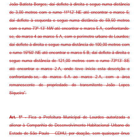
João Batista Borges; daí deflete à direita e segue numa distância
de 3,00 metros com o rumo 11º12’ NE até encontrar o marco 5;
daí deflete à esquerda e segue numa distância de 59,50 metros
com o rumo 73º 13’ NW até encontrar o marco 5-A, confrontando-
se, do marco 4 ao marco 5-A, com o perímetro urbano de Lourdes;
daí deflete à direita e segue numa distância de 100,00 metros com
o rumo 15º50’ NE até encontrar o marco 5-B; daí deflete à direita e
segue numa distância de 121,00 metros com o rumo 73º13’ SE
até encontrar o marco 2-A, onde teve início esta descrição e
confrontando-se, do marco 5-A ao marco 2-A, com a área
remanescente de propriedade do transmitente João Lopes
Siqueira”.
Art. 1º -
Fica a Prefeitura Municipal de Lourdes autorizada a
alienar à Companhia de Desenvolvimento Habitacional Urbano do
Estado de São Paulo – CDHU, por doação, sem quaisquer ônus