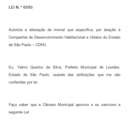
LEI N. º 65/93
Meio Ambiente
PPA
Autoriza a alienação de imóvel que especifica, por doação à
SIAFIC
Companhia de Desenvolvimento Habitacional e Urbano do Estado
Transparência
de São Paulo – CDHU.
COMUS
Cadastro usuários de transporte para Trabalho
Eu, Yalmo Querino da Silva, Prefeito Municipal de Lourdes,
Estado de São Paulo, usando das atribuições que me são
Arquivos para Download
conferidas por lei.
Cadastro para Estágio
Contas Públicas
Faço saber que a Câmara Municipal aprovou e eu sanciono a
Diário Oficial
seguinte Lei:
Junta Militar