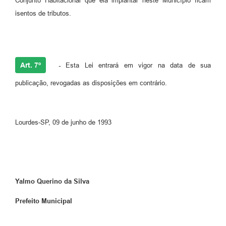
Conjunto Habitacional que ela implantar neste Município ficam
isentos de tributos.
Art. 7º
-
Esta Lei entrará em vigor na data de sua
publicação, revogadas as disposições em contrário.
Lourdes-SP, 09 de junho de 1993
Yalmo Querino da Silva
Prefeito Municipal