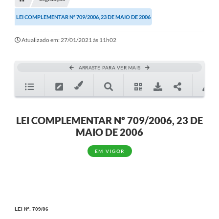
Editais
LEI COMPLEMENTAR Nº 709/2006, 23 DE MAIO DE 2006
Telefones Úteis
Atualizado em: 27/01/2021 às 11h02
Notícias
Turismo
ARRASTE PARA VER MAIS
Acesso a Informação
Contato
REQUERIMENTO DE RESTITUIÇÃO DA TAXA DE INSCRIÇÃO
LEI COMPLEMENTAR Nº 709/2006, 23 DE
MAIO DE 2006
QUESTIONÁRIO PPA 2026/2029, LDO 2026 e LOA 2026
EM VIGOR
ORÇAMENTO PARTICIPATIVO MUNICIPAL 2025
Ouvidoria
Holerite online
LEI Nº. 709/06
A Prefeitura