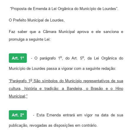
Meio Ambiente
“Proposta de Emenda ä Lei Orgânica do Município de Lourdes”.
PPA
O Prefeito Municipal de Lourdes,
SIAFIC
Faz saber que a Câmara Municipal aprova e ele sanciona e
promulga a seguinte Lei:
Transparência
COMUS
o
o
Art. 1º
- O parágrafo 1
, do Art. 5
, da Lei Orgânica do
Cadastro usuários de transporte para Trabalho
Município de Lourdes passa a vigorar com a seguinte redação:
Arquivos para Download
o
“Parágrafo 1
São símbolos do Município representativos de sua
cultura, história e tradição: a Bandeira, o Brasão e o Hino
Cadastro para Estágio
Municipal;”
Contas Públicas
Diário Oficial
Art. 2º
- Esta Emenda entrará em vigor na data de sua
Junta Militar
publicação, revogadas as disposições em contrário.