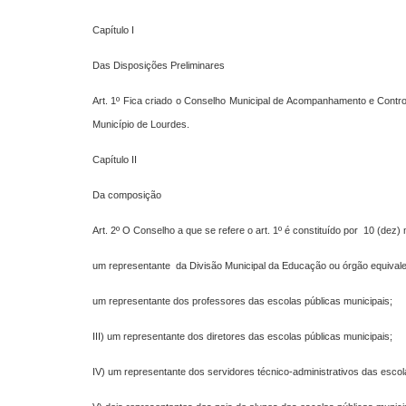
Capítulo I
Das Disposições Preliminares
Art. 1º Fica criado o Conselho Municipal de Acompanhamento e Cont
Município de Lourdes.
Capítulo II
Da composição
Art. 2º O Conselho a que se refere o art. 1º é constituído por 10 (de
um representante da Divisão Municipal da Educação ou órgão equival
um representante dos professores das escolas públicas municipais;
III) um representante dos diretores das escolas públicas municipais;
IV) um representante dos servidores técnico-administrativos das escol