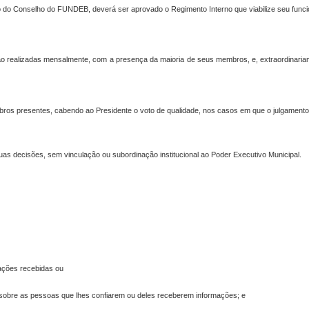
ção do Conselho do FUNDEB,
deverá ser aprovado o Regimento Interno que viabilize seu func
 realizadas mensalmente, com a presença da maioria de seus membros, e, extraordinariam
bros presentes, cabendo ao Presidente o voto de qualidade, nos casos em que o julgamen
 decisões, sem vinculação ou subordinação institucional ao Poder Executivo Municipal.
mações recebidas ou
 sobre as pessoas que lhes confiarem ou deles receberem informações; e