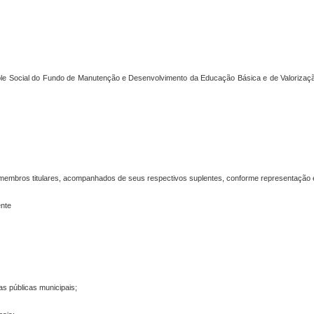
role Social do Fundo de Manutenção e Desenvolvimento da Educação Básica e de Valoriza
z) membros titulares, acompanhados de seus respectivos suplentes, conforme representação e
ente
as públicas municipais;