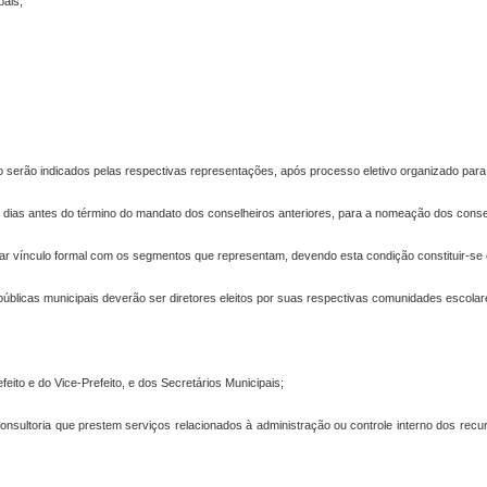
pais;
rtigo serão indicados pelas respectivas representações, após processo eletivo organizado par
e dias antes do término do mandato dos conselheiros anteriores, para a nomeação dos conse
ar vínculo formal com os segmentos que representam, devendo esta condição constituir-se co
s públicas municipais deverão ser diretores eleitos por suas respectivas comunidades escolar
feito e do Vice-Prefeito, e dos Secretários Municipais;
 consultoria que prestem serviços relacionados à administração ou controle interno dos r