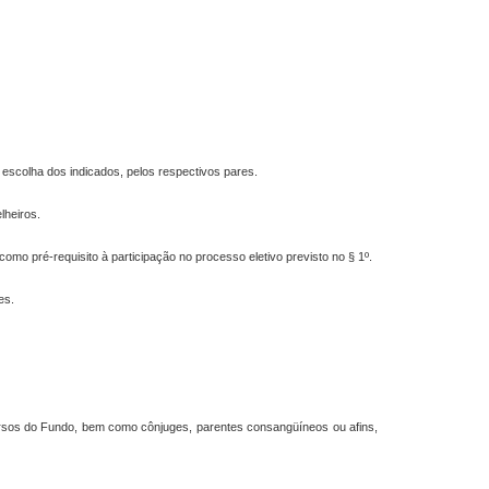
a escolha dos indicados, pelos respectivos pares.
lheiros.
mo pré-requisito à participação no processo eletivo previsto no § 1º.
es.
ecursos do Fundo, bem como cônjuges, parentes consangüíneos ou afins,