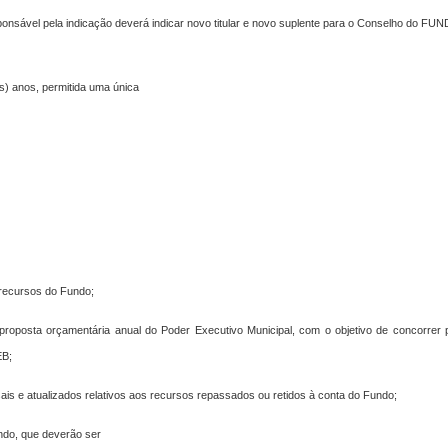
responsável pela indicação deverá indicar novo titular e novo suplente para o Conselho do FU
) anos, permitida uma única
s recursos do Fundo;
 proposta orçamentária anual do Poder Executivo Municipal, com o objetivo de concorre
EB;
sais e atualizados relativos aos recursos repassados ou retidos à conta do Fundo;
ndo, que deverão ser