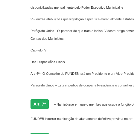
disponibilizadas mensalmente pelo Poder Executivo Municipal; e
V – outras atribuições que legislação específica eventualmente estabel
Parágrafo Único - O parecer de que trata o inciso IV deste artigo dev
Contas dos Municípios.
Capítulo IV
Das Disposições Finais
Art. 6º - O Conselho do FUNDEB terá um Presidente e um Vice-Presiden
Parágrafo Único – Está impedido de ocupar a Presidência o conselheiro 
Art. 7º
– Na hipótese em que o membro que ocupa a função de
FUNDEB incorrer na situação de afastamento definitivo prevista no art.