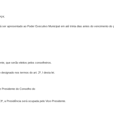
eça;
erá ser apresentado ao Poder Executivo Municipal em até trinta dias antes do vencimento do
te, que serão eleitos pelos conselheiros.
designado nos termos do art. 2º, I desta lei.
 Presidente do Conselho do
 3º, a Presidência será ocupada pelo Vice-Presidente.