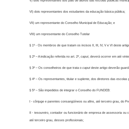
V) dois representantes dos pais de alunos das escolas públicas munici
VI) dois representantes dos estudantes da educação básica pública;
VII) um representante do Conselho Municipal de Educação; e
VIII) um representante do Conselho Tutelar
§ 1º - Os membros de que tratam os incisos II, III, IV, V e VI deste a
§ 2º – A indicação referida no art. 2º,
caput
, deverá ocorrer em até vint
§ 3º – Os conselheiros de que trata o
caput
deste artigo deverão guard
§ 4º – Os representantes, titular e suplente, dos diretores das escola
§ 5º – São impedidos de integrar o Conselho do FUNDEB:
I - cônjuge e parentes consangüíneos ou afins, até terceiro grau, do Pre
II - tesoureiro, contador ou funcionário de empresa de assessoria ou
até terceiro grau, desses profissionais;