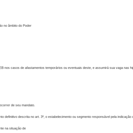
ão no âmbito do Poder
DEB nos casos de afastamentos temporários ou eventuais deste, e assumirá sua vaga nas hip
 decorrer de seu mandato.
to definitivo descrita no art. 3º, o estabelecimento ou segmento responsável pela indicação 
nte na situação de