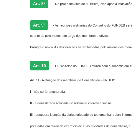
Art. 8º
- No prazo máximo de 30 (trinta) dias após a instala
Art. 9º
- As reuniões ordinárias do Conselho do FUNDEB serão
escrito de pelo menos um terço dos membros efetivos.
Parágrafo único. As deliberações serão tomadas pela maioria dos mem
Art. 10
- O Conselho do FUNDEB atuará com autonomia em suas
Art. 11 - A atuação dos membros do Conselho do FUNDEB:
I - não será remunerada;
II - é considerada atividade de relevante interesse social;
III - assegura isenção da obrigatoriedade de testemunhar sobre infor
prestadas em razão do exercício de suas atividades de conselheiro, e