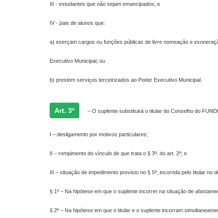
III - estudantes que não sejam emancipados; e
IV - pais de alunos que:
a) exerçam cargos ou funções públicas de livre nomeação e exoneraç
Executivo Municipal; ou
b) prestem serviços terceirizados ao Poder Executivo Municipal.
Art. 3º
– O suplente substituirá o titular do Conselho do FUN
I – desligamento por motivos particulares;
II – rompimento do vínculo de que trata o § 3º, do art. 2º; e
III – situação de impedimento previsto no § 5º, incorrida pelo titular no
§ 1º – Na hipótese em que o suplente incorrer na situação de afastamen
§ 2º – Na hipótese em que o titular e o suplente incorram simultaneame