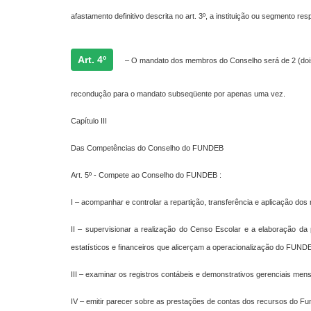
afastamento definitivo descrita no art. 3º, a instituição ou segmento 
Art. 4º
– O mandato dos membros do Conselho será de 2 (dois
recondução para o mandato subseqüente por apenas uma vez.
Capítulo III
Das Competências do Conselho do FUNDEB
Art. 5º - Compete ao Conselho do FUNDEB :
I – acompanhar e controlar a repartição, transferência e aplicação do
II – supervisionar a realização do Censo Escolar e a elaboração da
estatísticos e financeiros que alicerçam a operacionalização do FUND
III – examinar os registros contábeis e demonstrativos gerenciais men
IV – emitir parecer sobre as prestações de contas dos recursos do Fu