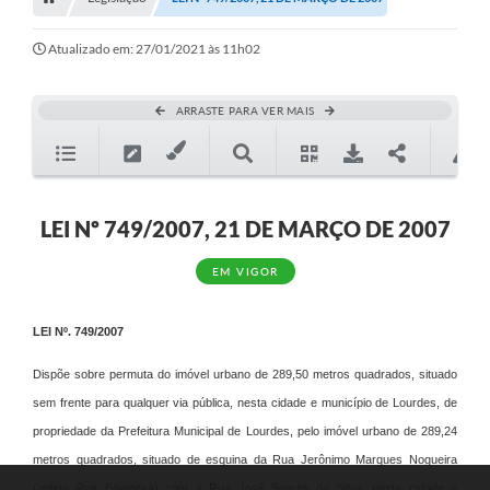
Editais
Telefones Úteis
Atualizado em: 27/01/2021 às 11h02
Notícias
ARRASTE PARA VER MAIS
Turismo
Acesso a Informação
Contato
LEI Nº 749/2007, 21 DE MARÇO DE 2007
REQUERIMENTO DE RESTITUIÇÃO DA TAXA DE INSCRIÇÃO
EM VIGOR
QUESTIONÁRIO PPA 2026/2029, LDO 2026 e LOA 2026
LEI Nº. 749/2007
ORÇAMENTO PARTICIPATIVO MUNICIPAL 2025
Dispõe sobre permuta do imóvel urbano de 289,50 metros quadrados, situado
Ouvidoria
Prefeitura de Lourdes e os cookies: nosso site usa
sem frente para qualquer via pública, nesta cidade e município de Lourdes, de
cookies para melhorar a sua experiência de
ACEITAR
Holerite online
propriedade da Prefeitura Municipal de Lourdes, pelo imóvel urbano de 289,24
navegação. Ao continuar você concorda com a
metros quadrados, situado de esquina da Rua Jerônimo Marques Nogueira
nossa
Política de Cookies
e
Privacidade
.
A Prefeitura
PERSONALIZAR
(antiga Rua Boiadeira) com a Rua José Soares da Silva, nesta cidade e