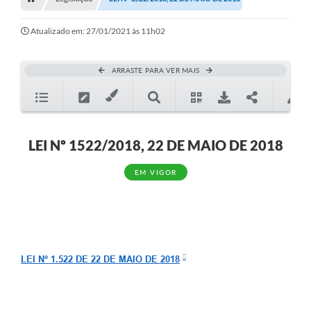
Editais
Telefones Úteis
Atualizado em: 27/01/2021 às 11h02
Notícias
ARRASTE PARA VER MAIS
Turismo
Acesso a Informação
Contato
LEI Nº 1522/2018, 22 DE MAIO DE 2018
REQUERIMENTO DE RESTITUIÇÃO DA TAXA DE INSCRIÇÃO
EM VIGOR
QUESTIONÁRIO PPA 2026/2029, LDO 2026 e LOA 2026
ORÇAMENTO PARTICIPATIVO MUNICIPAL 2025
Ouvidoria
LEI Nº 1.522 DE 22 DE MAIO DE 2018
Holerite online
A Prefeitura