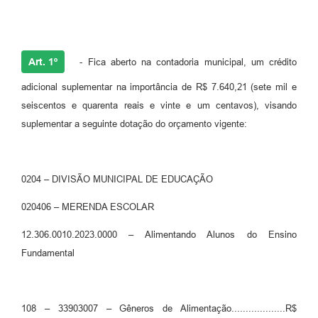
Legislação
Ouvidoria Municipal
Art. 1º
PPA
- Fica aberto na contadoria municipal, um crédito
adicional suplementar na importância de R$ 7.640,21 (sete mil e
Nota Fiscal Eletrônica
seiscentos e quarenta reais e vinte e um centavos), visando
e-SIC
suplementar a seguinte dotação do orçamento vigente:
0204 – DIVISÃO MUNICIPAL DE EDUCAÇÃO
020406 – MERENDA ESCOLAR
12.306.0010.2023.0000 – Alimentando Alunos do Ensino
Fundamental
108 – 33903007 – Gêneros de Alimentação...................R$