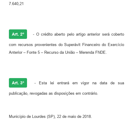
7.640,21
Art. 2º
- O crédito aberto pelo artigo anterior será coberto
com recursos provenientes do Superávit Financeiro do Exercício
Anterior – Fonte 5 – Recurso da União – Merenda FNDE.
Art. 3º
- Esta lei entrará em vigor na data de sua
publicação, revogadas as disposições em contrário.
Município de Lourdes (SP), 22 de maio de 2018.