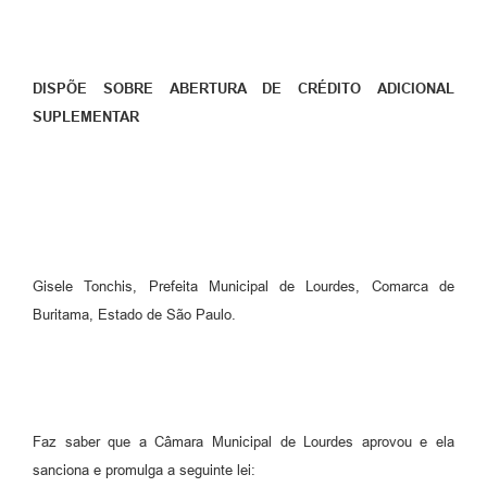
Meio Ambiente
PPA
DISPÕE SOBRE ABERTURA DE CRÉDITO ADICIONAL
SIAFIC
SUPLEMENTAR
Transparência
COMUS
Cadastro usuários de transporte para Trabalho
Arquivos para Download
Gisele Tonchis, Prefeita Municipal de Lourdes, Comarca de
Buritama, Estado de São Paulo.
Cadastro para Estágio
Contas Públicas
Diário Oficial
Faz saber que a Câmara Municipal de Lourdes aprovou e ela
Junta Militar
sanciona e promulga a seguinte lei: