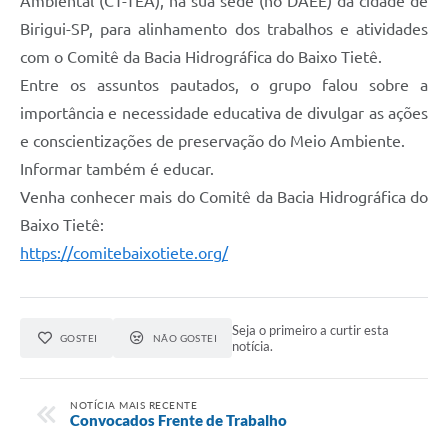
Ambiental (CT-TEA), na sua sede (no DAEE) da cidade de
Legislação
Birigui-SP, para alinhamento dos trabalhos e atividades
Ouvidoria Municipal
com o Comitê da Bacia Hidrográfica do Baixo Tietê.
Entre os assuntos pautados, o grupo falou sobre a
PPA
importância e necessidade educativa de divulgar as ações
Nota Fiscal Eletrônica
e conscientizações de preservação do Meio Ambiente.
e-SIC
Informar também é educar.
Venha conhecer mais do Comitê da Bacia Hidrográfica do
Baixo Tietê:
https://comitebaixotiete.org/
Seja o primeiro a curtir esta
GOSTEI
NÃO GOSTEI
notícia.
NOTÍCIA MAIS RECENTE
Convocados Frente de Trabalho