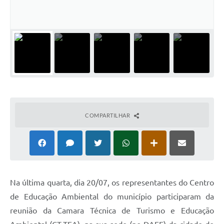
Meio Ambiente
PPA
SIAFIC
Transparência
COMUS
Cadastro usuários de transporte para Trabalho
COMPARTILHAR
Arquivos para Download
Cadastro para Estágio
Contas Públicas
Na última quarta, dia 20/07, os representantes do Centro
Diário Oficial
de Educação Ambiental do município participaram da
Junta Militar
reunião da Camara Técnica de Turismo e Educação