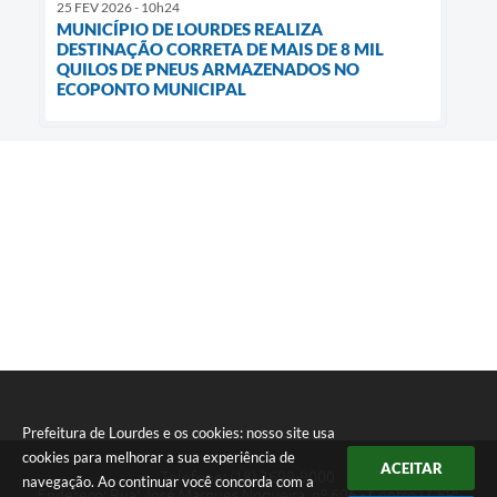
25 FEV 2026 - 10h24
MUNICÍPIO DE LOURDES REALIZA
DESTINAÇÃO CORRETA DE MAIS DE 8 MIL
QUILOS DE PNEUS ARMAZENADOS NO
ECOPONTO MUNICIPAL
Prefeitura de Lourdes e os cookies: nosso site usa
cookies para melhorar a sua experiência de
ACEITAR
Telefone: (18) 3699-9000
navegação. Ao continuar você concorda com a
Endereço: Rua: José Marques Nogueira, nº 606 - Centro | CEP: