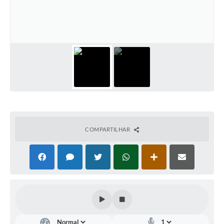
Meio Ambiente
PPA
SIAFIC
Transparência
COMUS
Cadastro usuários de transporte para Trabalho
COMPARTILHAR
Arquivos para Download
Cadastro para Estágio
Contas Públicas
Diário Oficial
Junta Militar