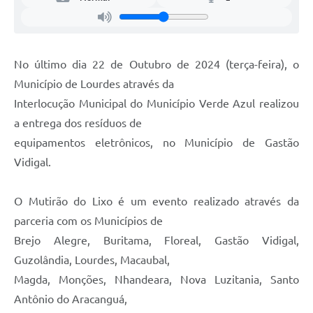
Legislação
Ouvidoria Municipal
PPA
No último dia 22 de Outubro de 2024 (terça-feira), o
Município de Lourdes através da
Nota Fiscal Eletrônica
Interlocução Municipal do Município Verde Azul realizou
e-SIC
a entrega dos resíduos de
equipamentos eletrônicos, no Município de Gastão
Vidigal.
O Mutirão do Lixo é um evento realizado através da
parceria com os Municípios de
Brejo Alegre, Buritama, Floreal, Gastão Vidigal,
Guzolândia, Lourdes, Macaubal,
Magda, Monções, Nhandeara, Nova Luzitania, Santo
Antônio do Aracanguá,