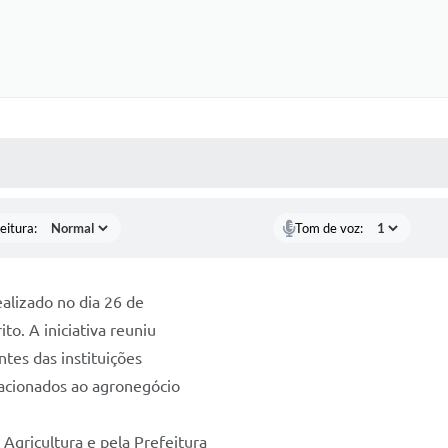
 MÍDIAS
RECEBA NOTÍCIAS
eitura:
Tom de voz:
alizado no dia 26 de
to. A iniciativa reuniu
ntes das instituições
lacionados ao agronegócio
Agricultura e pela Prefeitura