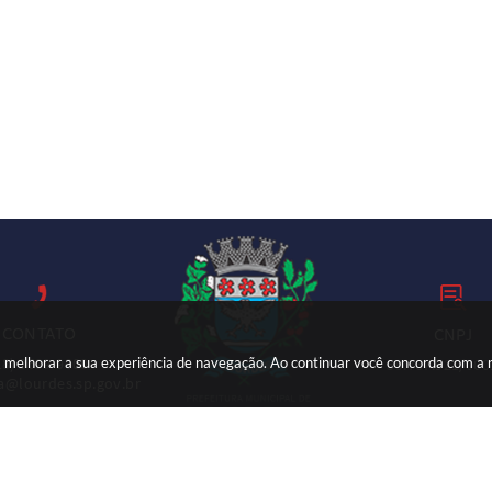
CONTATO
CNPJ
ara melhorar a sua experiência de navegação. Ao continuar você concorda com a
18) 3699-9000
59.767.921/000
ia@lourdes.sp.gov.br