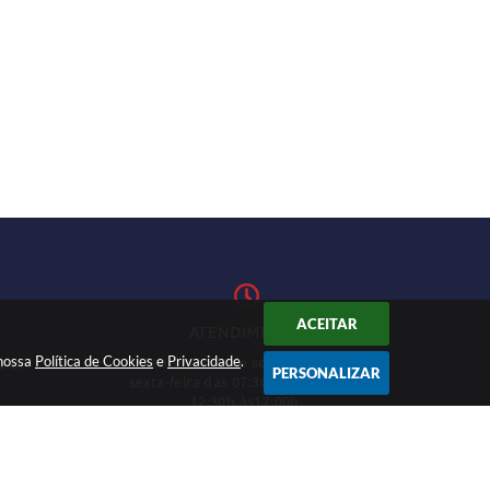
ACEITAR
ATENDIMENTO
 nossa
Política de Cookies
Atendimento de segunda-feira a
e
Privacidade
.
1-27
PERSONALIZAR
sexta-feira das 07:30h às 11h e das
12:30h às17:00h.