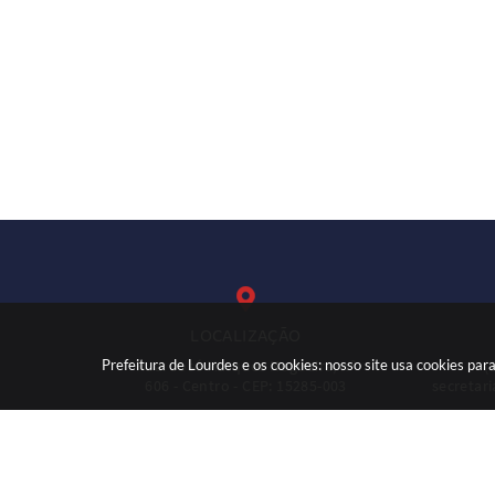
LOCALIZAÇÃO
Prefeitura de Lourdes e os cookies: nosso site usa cookies p
Rua: José Marques Nogueira, nº
(
606 - Centro - CEP: 15285-003
secretar