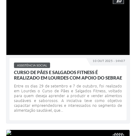
10
10 OUT 2025 - 14h07
ASSISTÊNCIA SOCIAL
CURSO DE PÃES E SALGADOS FITNESS É
REALIZADO EM LOURDES COM APOIO DO SEBRAE
Entre os dias 29 de setembro e 7 de outubro, foi realizado
em Lourdes o Curso de Pães e Salgados Fitness, voltado
para quem deseja aprender a produzir e vender alimentos
saudáveis e saborosos. A iniciativa teve como objetivo
capacitar empreendedores e interessados no segmento de
alimentação saudável, que...