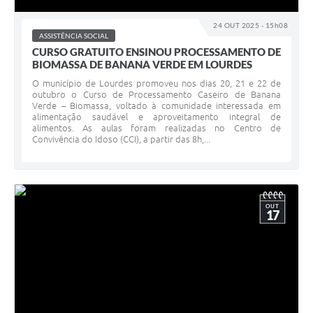
24 OUT 2025 - 15h08
ASSISTÊNCIA SOCIAL
CURSO GRATUITO ENSINOU PROCESSAMENTO DE
BIOMASSA DE BANANA VERDE EM LOURDES
O município de Lourdes promoveu nos dias 20, 21 e 22 de
outubro o Curso de Processamento Caseiro de Banana
Verde – Biomassa, voltado à comunidade interessada em
alimentação saudável e aproveitamento integral de
alimentos. As aulas foram realizadas no Centro de
Convivência do Idoso (CCI), a partir das 8h,...
OUT
17