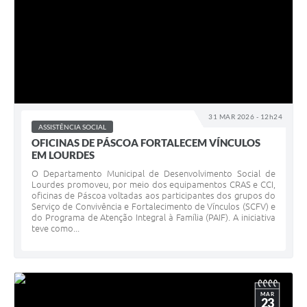
31 MAR 2026 - 12h24
ASSISTÊNCIA SOCIAL
OFICINAS DE PÁSCOA FORTALECEM VÍNCULOS
EM LOURDES
O Departamento Municipal de Desenvolvimento Social de
Lourdes promoveu, por meio dos equipamentos CRAS e CCI,
oficinas de Páscoa voltadas aos participantes dos grupos do
Serviço de Convivência e Fortalecimento de Vínculos (SCFV) e
do Programa de Atenção Integral à Família (PAIF). A iniciativa
teve como...
MAR
23