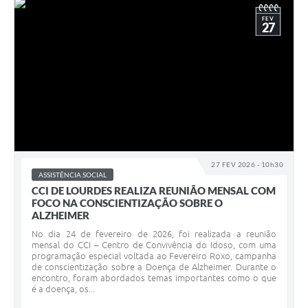
FEV
27
27 FEV 2026 - 10h30
ASSISTÊNCIA SOCIAL
CCI DE LOURDES REALIZA REUNIÃO MENSAL COM
FOCO NA CONSCIENTIZAÇÃO SOBRE O
ALZHEIMER
No dia 24 de fevereiro de 2026, foi realizada a reunião
mensal do CCI – Centro de Convivência do Idoso, com uma
programação especial voltada ao Fevereiro Roxo, campanha
de conscientização sobre a Doença de Alzheimer. Durante o
encontro, foram abordados temas importantes como o que
é a doença, os...