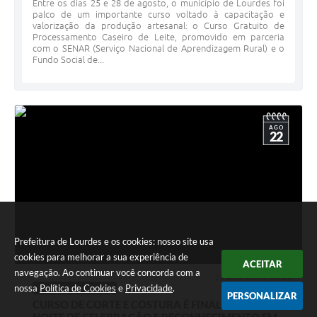
Entre os dias 25 e 28 de agosto, o município de Lourdes foi
palco de um importante curso voltado à capacitação e
valorização da produção artesanal: o Curso Gratuito de
Processamento Caseiro de Leite, promovido em parceria
com o SENAR (Serviço Nacional de Aprendizagem Rural) e o
Fundo Social de...
AGO
22
Prefeitura de Lourdes e os cookies: nosso site usa
cookies para melhorar a sua experiência de
ACEITAR
navegação. Ao continuar você concorda com a
22 AGO 2025 - 15h23
nossa
Política de Cookies
e
Privacidade
.
ASSISTÊNCIA SOCIAL
PERSONALIZAR
CURSO DE CORTE E COSTURA É FINALIZADO COM