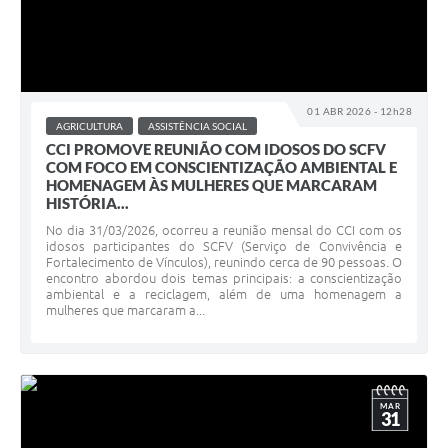
01 ABR 2026 - 12h28
AGRICULTURA
ASSISTÊNCIA SOCIAL
CCI PROMOVE REUNIÃO COM IDOSOS DO SCFV
COM FOCO EM CONSCIENTIZAÇÃO AMBIENTAL E
HOMENAGEM ÀS MULHERES QUE MARCARAM
HISTÓRIA...
No dia 31/03/2026, ocorreu a reunião mensal do CCI com os
idosos participantes do SCFV (Serviço de Convivência e
Fortalecimento de Vínculos), reunindo cerca de 90 pessoas. O
encontro abordou dois temas principais: a conscientização
ambiental e a reciclagem, além de uma homenagem a
mulheres que marcaram a...
MAR
31