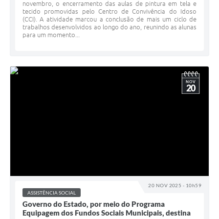
novembro, o encerramento das aulas de pintura em tela e
tecido promovidas pelo Centro de Convivência do Idoso
(CCI). A atividade marcou a conclusão de mais um ciclo de
trabalhos desenvolvidos ao longo do ano, reunindo as alunas
para um momento...
NOV
20
20 NOV 2025 - 10h59
ASSISTÊNCIA SOCIAL
Governo do Estado, por meio do Programa
Equipagem dos Fundos Sociais Municipais, destina