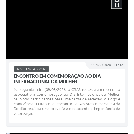
MAR
11
11 MAR 2026 - 11h16
ASSISTÊNCIA SOCIAL
ENCONTRO EM COMEMORAÇÃO AO DIA
INTERNACIONAL DA MULHER
Na segunda feira (09/03/2026) o CRAS realizou um momento
especial em comemoração ao Dia Internacional da Mulher,
reunindo participantes para uma tarde de reflexão, diálogo e
convivência. Durante o encontro, a Assistente Social Gilda
Roldão realizou uma breve fala destacando a importância da
valorização...