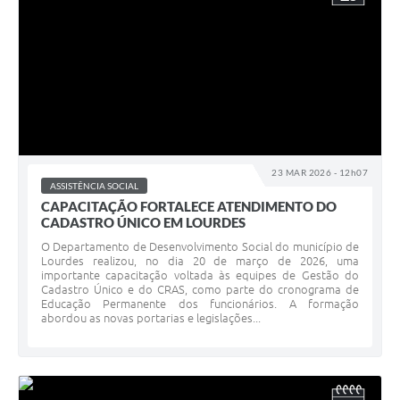
23 MAR 2026 - 12h07
ASSISTÊNCIA SOCIAL
CAPACITAÇÃO FORTALECE ATENDIMENTO DO
CADASTRO ÚNICO EM LOURDES
O Departamento de Desenvolvimento Social do município de
Lourdes realizou, no dia 20 de março de 2026, uma
importante capacitação voltada às equipes de Gestão do
Cadastro Único e do CRAS, como parte do cronograma de
Educação Permanente dos funcionários. A formação
abordou as novas portarias e legislações...