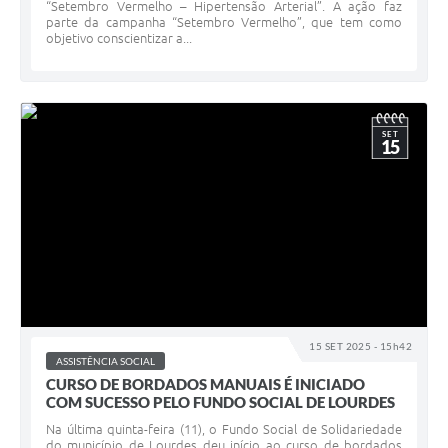
“Setembro Vermelho – Hipertensão Arterial”. A ação faz
parte da campanha “Setembro Vermelho”, que tem como
objetivo conscientizar a...
SET
15
15 SET 2025 - 15h42
ASSISTÊNCIA SOCIAL
CURSO DE BORDADOS MANUAIS É INICIADO
COM SUCESSO PELO FUNDO SOCIAL DE LOURDES
Na última quinta-feira (11), o Fundo Social de Solidariedade
do município de Lourdes deu início ao curso de bordados