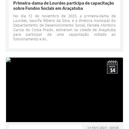
Primeira-dama de Lourdes participa de capacitação
sobre Fundos Sociais em Araçatuba
No dia 12 de novembro de 2025, a primeira-dama de
Lourdes, Izaurifa Ribeiro da Silva, e a diretora municipal do
Departamento de Desenvolvimento Social, Daniela Montoro
Garcia da Costa Prado, estiveram na cidade de Araçatuba
para participar de uma capacitação voltada ao
funcionamento e às...
NOV
14
14 NOV 2025 - 10h38