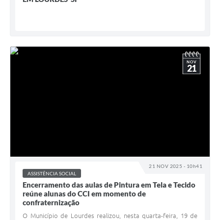
NOV
21
21 NOV 2025 - 10h41
ASSISTÊNCIA SOCIAL
Encerramento das aulas de Pintura em Tela e Tecido
reúne alunas do CCI em momento de
confraternização
O Município de Lourdes realizou, nesta quarta-feira, 19 de