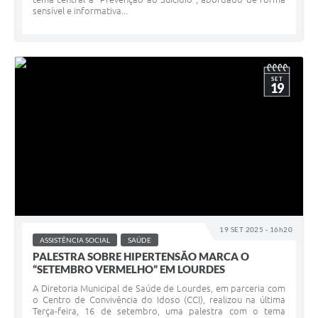
sensível e informativa...
SET
19
19 SET 2025 - 16h20
ASSISTÊNCIA SOCIAL
SAÚDE
PALESTRA SOBRE HIPERTENSÃO MARCA O
“SETEMBRO VERMELHO” EM LOURDES
A Diretoria Municipal de Saúde de Lourdes, em parceria com
o Centro de Convivência do Idoso (CCI), realizou na última
Terça-feira, 16 de setembro, uma palestra com o tema