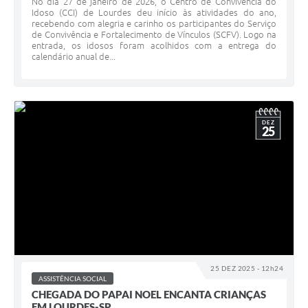
No dia 27 de janeiro de 2026, o Centro de Convivência do
Idoso (CCI) de Lourdes deu início às atividades do ano,
recebendo com alegria e carinho os participantes do Serviço
de Convivência e Fortalecimento de Vínculos (SCFV). Logo na
entrada, os idosos foram acolhidos com a entrega do
calendário anual de...
DEZ
25
25 DEZ 2025 - 12h24
ASSISTÊNCIA SOCIAL
CHEGADA DO PAPAI NOEL ENCANTA CRIANÇAS
EM LOURDES-SP