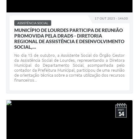
17 OUT 2025 - 14h30
ASSISTÊNCIA SOCIAL
MUNICÍPIO DE LOURDES PARTICIPA DE REUNIÃO
PROMOVIDA PELA DRADS - DIRETORIA
REGIONAL DE ASSISTÊNCIA E DESENVOLVIMENTO
SOCIAL,...
No dia 15 de outubro, a Assistente Social do Órgão Gestor
da Assistência Social de Lourdes, representando a Diretora
Municipal do Departamento Social, acompanhada pelo
contador da Prefeitura Municipal, participou de uma reunião
de orientação técnica sobre a correta utilização dos recursos
financeiros...
OUT
14