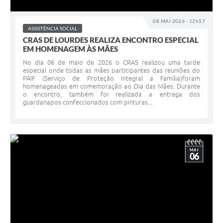
Legislação
08 MAI 2026 - 12h57
Ouvidoria Municipal
ASSISTÊNCIA SOCIAL
CRAS DE LOURDES REALIZA ENCONTRO ESPECIAL
PPA
EM HOMENAGEM ÀS MÃES
No dia 06 de maio de 2026 o CRAS realizou uma tarde
Nota Fiscal Eletrônica
especial onde todas as mães participantes das reuniões do
PAIF (Serviço de Proteção Integral a Família)foram
e-SIC
homenageadas em comemoração ao Dia das Mães. Durante
o encontro, também foi realizada a entrega dos
guardanapos confeccionados com pinturas...
MAI
06