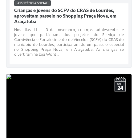
ASSISTÊNCIA SOCIAL
Crianças e jovens do SCFV do CRAS de Lourdes,
aproveitam passeio no Shopping Praça Nova, em
Araçatuba
Nos dias 11 e 13 de novembro, crianças, adolescentes e
jovens que participam dos projetos do Serviço de
Convivência e Fortalecimento de Vínculos (SCFV) do CRAS do
município de Lourdes, participaram de um passeio especial
no Shopping Praça Nova, em Araçatuba. As crianças se
divertiram na loja Word...
OUT
24