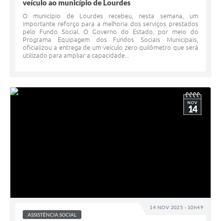
veículo ao município de Lourdes
O município de Lourdes recebeu, nesta semana, um
importante reforço para a melhoria dos serviços prestados
pelo Fundo Social. O Governo do Estado, por meio do
Programa Equipagem dos Fundos Sociais Municipais,
oficializou a entrega de um veículo zero quilômetro que será
utilizado para ampliar a capacidade...
NOV
14
14 NOV 2025 - 10h49
ASSISTÊNCIA SOCIAL