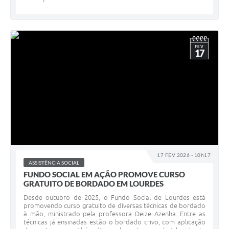
FEV
17
17 FEV 2026 - 10h17
ASSISTÊNCIA SOCIAL
FUNDO SOCIAL EM AÇÃO PROMOVE CURSO
GRATUITO DE BORDADO EM LOURDES
Desde outubro de 2025, o Fundo Social de Lourdes está
promovendo curso gratuito de diversas técnicas de bordado
à mão, ministrado pela professora Deize Azenha. Entre as
técnicas já ensinadas estão o bordado crivo, com aplicação