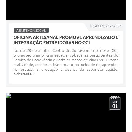
30 ABR 2026 - 12h51
ASSISTÊNCIA SOCIAL
OFICINA ARTESANAL PROMOVE APRENDIZADO E
INTEGRAÇÃO ENTRE IDOSAS NO CCI
No dia 28 de abril, o Centro de Convivência do Idoso (CCI)
promoveu uma oficina especial voltada às participantes do
Serviço de Convivência e Fortalecimento de Vínculos. Durante
a atividade, as idosas tiveram a oportunidade de aprender,
na prática, a produção artesanal de sabonete líquido,
hidratante...
ABR
01