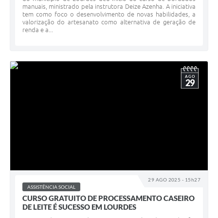
manuais, ministrado pela instrutora Deize Azenha. A iniciativa
tem como foco o desenvolvimento de novas habilidades, a
valorização do artesanato como alternativa de geração de
renda e a...
AGO
29
29 AGO 2025 - 15h27
ASSISTÊNCIA SOCIAL
CURSO GRATUITO DE PROCESSAMENTO CASEIRO
DE LEITE É SUCESSO EM LOURDES