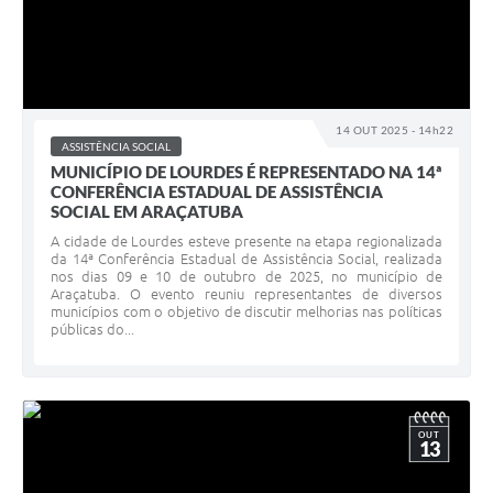
14 OUT 2025 - 14h22
ASSISTÊNCIA SOCIAL
MUNICÍPIO DE LOURDES É REPRESENTADO NA 14ª
CONFERÊNCIA ESTADUAL DE ASSISTÊNCIA
SOCIAL EM ARAÇATUBA
A cidade de Lourdes esteve presente na etapa regionalizada
da 14ª Conferência Estadual de Assistência Social, realizada
nos dias 09 e 10 de outubro de 2025, no município de
Araçatuba. O evento reuniu representantes de diversos
municípios com o objetivo de discutir melhorias nas políticas
públicas do...
OUT
13