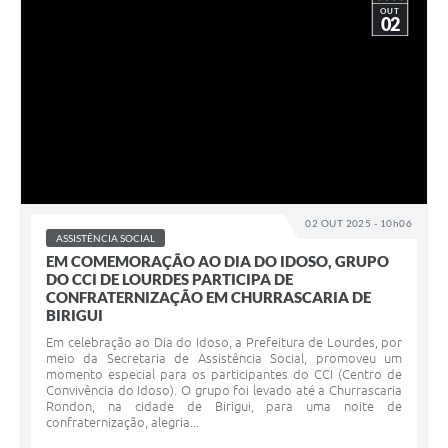
OUT
02
02 OUT 2025 - 10h06
ASSISTÊNCIA SOCIAL
EM COMEMORAÇÃO AO DIA DO IDOSO, GRUPO
DO CCI DE LOURDES PARTICIPA DE
CONFRATERNIZAÇÃO EM CHURRASCARIA DE
BIRIGUI
Em celebração ao Dia do Idoso, a Prefeitura de Lourdes, por
meio da Secretaria de Assistência Social, promoveu um
momento especial para os participantes do CCI (Centro de
Convivência do Idoso). O grupo foi levado até a Churrascaria
Rondon, na cidade de Birigui, para uma noite de
confraternização, alegria...