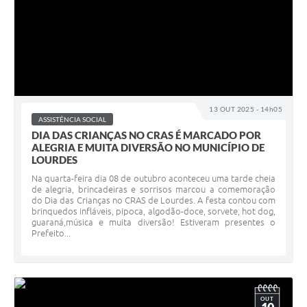
13 OUT 2025 - 14h05
ASSISTÊNCIA SOCIAL
DIA DAS CRIANÇAS NO CRAS É MARCADO POR
ALEGRIA E MUITA DIVERSÃO NO MUNICÍPIO DE
LOURDES
Na quarta-feira dia 08 de outubro aconteceu uma tarde cheia
de alegria, brincadeiras e sorrisos marcou a comemoração
do Dia das Crianças no CRAS de Lourdes. A festa contou com
brinquedos infláveis, pipoca, algodão-doce, sorvete, hot dog,
guaraná,música e muita diversão! Estiveram presentes o
Prefeito...
OUT