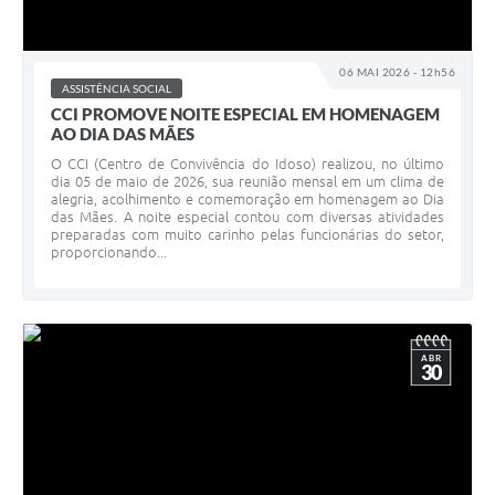
06 MAI 2026 - 12h56
ASSISTÊNCIA SOCIAL
CCI PROMOVE NOITE ESPECIAL EM HOMENAGEM
AO DIA DAS MÃES
O CCI (Centro de Convivência do Idoso) realizou, no último
dia 05 de maio de 2026, sua reunião mensal em um clima de
alegria, acolhimento e comemoração em homenagem ao Dia
das Mães. A noite especial contou com diversas atividades
preparadas com muito carinho pelas funcionárias do setor,
proporcionando...
ABR
30