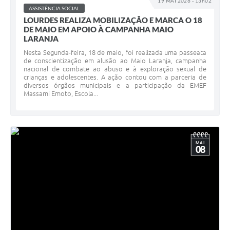
19 MAI 2026 - 13h02
ASSISTÊNCIA SOCIAL
Meio Ambiente
LOURDES REALIZA MOBILIZAÇÃO E MARCA O 18
DE MAIO EM APOIO À CAMPANHA MAIO
PPA
LARANJA
Nesta Segunda-feira, 18 de maio, foi realizada uma passeata
SIAFIC
de conscientização em alusão ao Maio Laranja, campanha
nacional de combate ao abuso e à exploração sexual de
Transparência
crianças e adolescentes. A ação contou com a parceria de
diversos órgãos municipais e a participação da EMEF
Massami Emoto, Escola...
COMUS
Cadastro usuários de transporte para Trabalho
Arquivos para Download
MAI
08
Cadastro para Estágio
Contas Públicas
Diário Oficial
Junta Militar