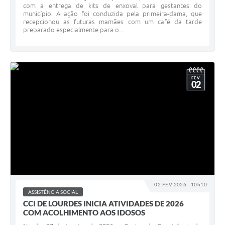
com a entrega de kits de enxoval para gestantes do
município. A ação foi conduzida pela primeira-dama, que
recepcionou as futuras mamães com um café da tarde
preparado especialmente para o...
FEV
02
02 FEV 2026 - 10h10
ASSISTÊNCIA SOCIAL
CCI DE LOURDES INICIA ATIVIDADES DE 2026
COM ACOLHIMENTO AOS IDOSOS