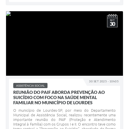
SET
30
30 SET 2025 - 10h05
ASSISTÊNCIA SOCIAL
REUNIÃO DO PAIF ABORDA PREVENÇÃO AO
SUICÍDIO COM FOCO NA SAÚDE MENTAL
FAMILIAR NO MUNICÍPIO DE LOURDES
O município de Lourdes-SP, por meio do Departamento
Municipal de Assistência Social, realizou recentemente uma
importante reunião do PAIF (Proteção e Atendimento
Integral à Família) com os Grupos I e II. O encontro teve como
tema central a “Prevenção ao Suicídio”, abordado de forma