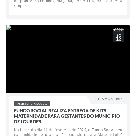
de pontos como ilhós, diagonal, ponto cruz, bainha aberta
simples e...
FEV
13
13 FEV 2026 - 10h11
ASSISTÊNCIA SOCIAL
FUNDO SOCIAL REALIZA ENTREGA DE KITS
MATERNIDADE PARA GESTANTES DO MUNICÍPIO
DE LOURDES
Na tarde do dia 11 de fevereiro de 2026, o Fundo Social deu
continuidade ao projeto “Preparando para a Maternidade”