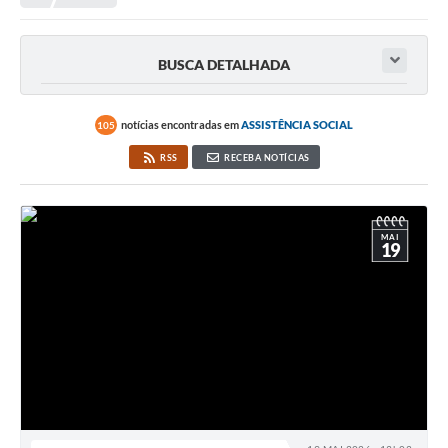
Editais
Telefones Úteis
BUSCA DETALHADA
Notícias
Turismo
notícias encontradas em
ASSISTÊNCIA SOCIAL
105
RSS
RECEBA NOTÍCIAS
Acesso a Informação
Contato
REQUERIMENTO DE RESTITUIÇÃO DA TAXA DE INSCRIÇÃO
MAI
19
QUESTIONÁRIO PPA 2026/2029, LDO 2026 e LOA 2026
ORÇAMENTO PARTICIPATIVO MUNICIPAL 2025
Ouvidoria
Holerite online
A Prefeitura