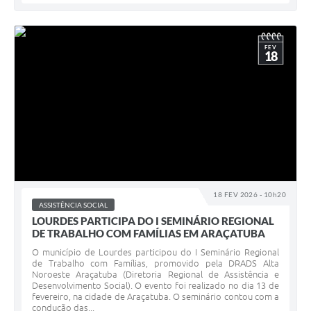
FEV
18
18 FEV 2026 - 10h20
ASSISTÊNCIA SOCIAL
LOURDES PARTICIPA DO I SEMINÁRIO REGIONAL
DE TRABALHO COM FAMÍLIAS EM ARAÇATUBA
O município de Lourdes participou do I Seminário Regional
de Trabalho com Famílias, promovido pela DRADS Alta
Noroeste Araçatuba (Diretoria Regional de Assistência e
Desenvolvimento Social). O evento foi realizado no dia 13 de
fevereiro, na cidade de Araçatuba. O seminário contou com a
condução das...