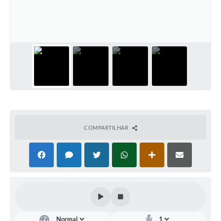
Meio Ambiente
PPA
SIAFIC
Transparência
COMUS
Cadastro usuários de transporte para Trabalho
COMPARTILHAR
Arquivos para Download
Cadastro para Estágio
Contas Públicas
Diário Oficial
Junta Militar