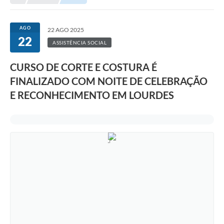
Editais
Telefones Úteis
AGO
22 AGO 2025
22
Notícias
ASSISTÊNCIA SOCIAL
Turismo
CURSO DE CORTE E COSTURA É
FINALIZADO COM NOITE DE CELEBRAÇÃO
Acesso a Informação
E RECONHECIMENTO EM LOURDES
Contato
REQUERIMENTO DE RESTITUIÇÃO DA TAXA DE INSCRIÇÃO
QUESTIONÁRIO PPA 2026/2029, LDO 2026 e LOA 2026
ORÇAMENTO PARTICIPATIVO MUNICIPAL 2025
Ouvidoria
Holerite online
A Prefeitura