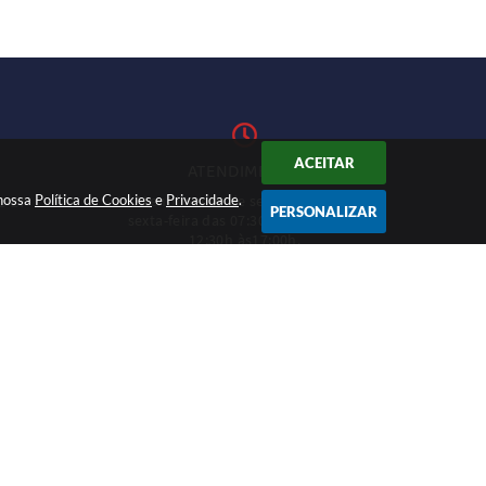
ACEITAR
ATENDIMENTO
 nossa
Política de Cookies
Atendimento de segunda-feira a
e
Privacidade
.
1-27
PERSONALIZAR
sexta-feira das 07:30h às 11h e das
12:30h às17:00h.
CADASTRAR
12:46