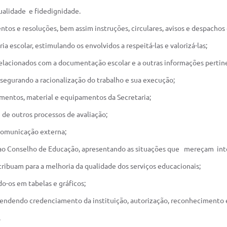
qualidade e fidedignidade.
ntos e resoluções, bem assim instruções, circulares, avisos e despachos 
a escolar, estimulando os envolvidos a respeitá-las e valorizá-las;
relacionados com a documentação escolar e a outras informações pertin
ssegurando a racionalização do trabalho e sua execução;
cumentos, material e equipamentos da Secretaria;
e de outros processos de avaliação;
 comunicação externa;
 e ao Conselho de Educação, apresentando as situações que mereçam inter
ribuam para a melhoria da qualidade dos serviços educacionais;
do-os em tabelas e gráficos;
eendendo credenciamento da instituição, autorização, reconhecimento e
.