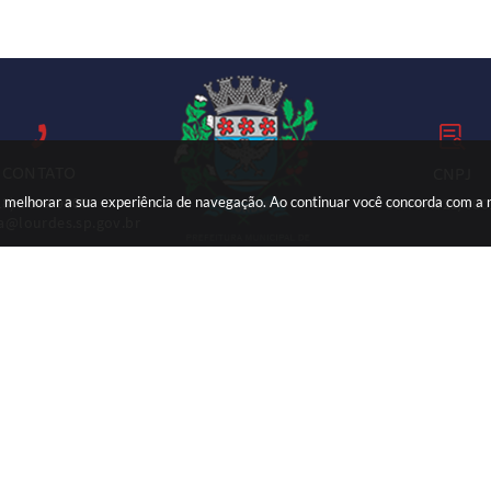
CONTATO
CNPJ
ara melhorar a sua experiência de navegação. Ao continuar você concorda com a
18) 3699-9000
59.767.921/000
ia@lourdes.sp.gov.br
Versão do Sistema:
3.5.3 - 19/06/2026
Portal atualizado em:
07/08/2026 