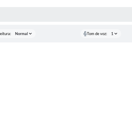
 MÍDIAS
eitura:
Tom de voz: