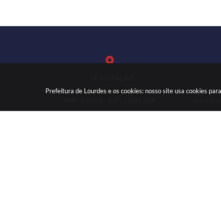
LOCALIZAÇÃO
Prefeitura de Lourdes e os cookies: nosso site usa cookies p
Rua: José Marques Nogueira, nº
(
606 - Centro - CEP: 15285-003
secretar