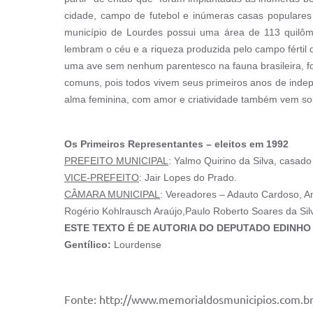
cidade, campo de futebol e inúmeras casas populares
município de Lourdes possui uma área de 113 quilôme
lembram o céu e a riqueza produzida pelo campo fértil 
uma ave sem nenhum parentesco na fauna brasileira, foi
comuns, pois todos vivem seus primeiros anos de inde
alma feminina, com amor e criatividade também vem so
Os Primeiros Representantes – eleitos em 1992
PREFEITO MUNICIPAL
: Yalmo Quirino da Silva, casado
VICE-PREFEITO
: Jair Lopes do Prado.
CÂMARA MUNICIPAL
: Vereadores – Adauto Cardoso, Am
Rogério Kohlrausch Araújo,Paulo Roberto Soares da Silv
ESTE TEXTO É DE AUTORIA DO DEPUTADO EDINHO 
Gentílico:
Lourdense
Fonte: http://www.memorialdosmunicipios.com.br/