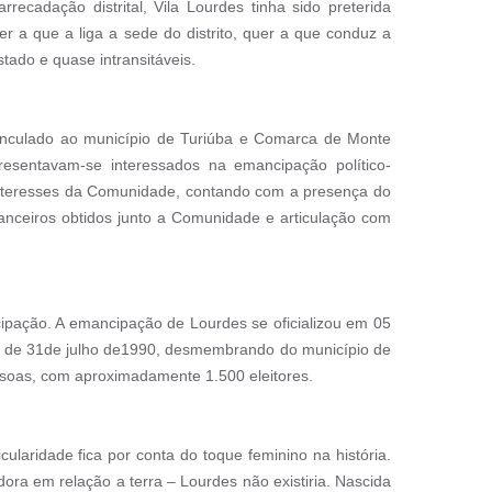
ecadação distrital, Vila Lourdes tinha sido preterida
r a que a liga a sede do distrito, quer a que conduz a
tado e quase intransitáveis.
vinculado ao município de Turiúba e Comarca de Monte
esentavam-se interessados na emancipação político-
s interesses da Comunidade, contando com a presença do
nanceiros obtidos junto a Comunidade e articulação com
ipação. A emancipação de Lourdes se oficializou em 05
, de 31de julho de1990, desmembrando do município de
ssoas, com aproximadamente 1.500 eleitores.
laridade fica por conta do toque feminino na história.
a em relação a terra – Lourdes não existiria. Nascida