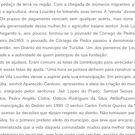
 pedaço de terra na região. Com a chegada de inúmeros migrantes, p
 agricultura, dona Lourdes foi loteando suas terras. A “venda” desses
s. Os prazos de pagamento venciam sem qualquer acerto, mas dona 
la generosidade dessa mulher,foi o agricultor baiano senhor José Luís
 chegando e, aos poucos, formou-se o povoado de Córrego de Pedra
fevereiro de1959, o povoado de Córrego de Pedra passou a denomin
 então, em Distrito do município de Turiúba. Um dos pioneiros de Lo
dade e a autoridade de quem participou de sua fundação:
ndo se ajudava. Eram comuns as listas de contribuição para arrecadar 
 essas listas de ajuda: “Uma hora se juntava dinheiro para construir 
e Vila Lourdes viesse a aspirar pela sua emancipação. Em principio, 
úba, senhor Aparecido Cardoso, apresentou a ideia da criação do muni
integrado pelos senhores: Jair Lopes do Prado, Samuel Seixas de
ilva, Pedro Angêlo Cintra, Odécio Rodrigues da Silva, AttílioPozz
mancipação do Distrito em 1990. O senhor Carlos Felício Quirino da
acesso às decisões que diziam respeito ao distrito. Não tomavam par
lva, foi o primeiro prefeito eleito do município, que teve que encara
 generalizada que a vida daquela comunidade mudou para melhor depo
feitorias no município, que hoje conta com creches, escolas de pri