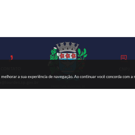
CONTATO
CNPJ
ara melhorar a sua experiência de navegação. Ao continuar você concorda com a
18) 3699-9000
59.767.921/000
ia@lourdes.sp.gov.br