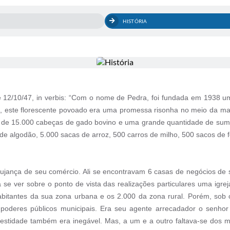
HISTÓRIA
e 12/10/47, in verbis: “Com o nome de Pedra, foi fundada em 1938 
ma, este florescente povoado era uma promessa risonha no meio da ma
s de 15.000 cabeças de gado bovino e uma grande quantidade de sum
 algodão, 5.000 sacas de arroz, 500 carros de milho, 500 sacos de feij
ujança de seu comércio. Ali se encontravam 6 casas de negócios de 
 se ver sobre o ponto de vista das realizações particulares uma igre
abitantes da sua zona urbana e os 2.000 da zona rural. Porém, sob o
 poderes públicos municipais. Era seu agente arrecadador o senho
estidade também era inegável. Mas, a um e a outro faltava-se dos me