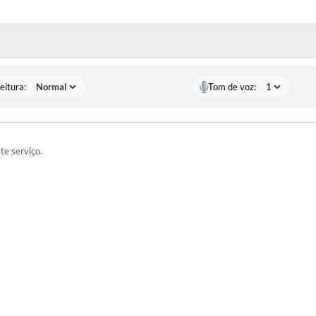
 MÍDIAS
eitura:
Tom de voz:
ste serviço.