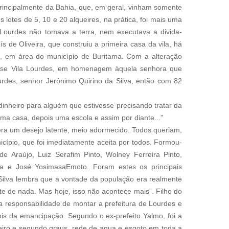
rincipalmente da Bahia, que, em geral, vinham somente
 lotes de 5, 10 e 20 alqueires, na prática, foi mais uma
Lourdes não tomava a terra, nem executava a divida-
 de Oliveira, que construiu a primeira casa da vila, há
, em área do município de Buritama. Com a alteração
ar-se Vila Lourdes, em homenagem àquela senhora que
urdes, senhor Jerônimo Quirino da Silva, então com 82
dinheiro para alguém que estivesse precisando tratar da
uma casa, depois uma escola e assim por diante...”
era um desejo latente, meio adormecido. Todos queriam,
cípio, que foi imediatamente aceita por todos. Formou-
 Araújo, Luiz Serafim Pinto, Wolney Ferreira Pinto,
ena e José YosimasaEmoto. Foram estes os principais
 Silva lembra que a vontade da população era realmente
te de nada. Mas hoje, isso não acontece mais”. Filho do
r a responsabilidade de montar a prefeitura de Lourdes e
is da emancipação. Segundo o ex-prefeito Yalmo, foi a
meiro e segundo graus, rede de agua e esgoto em toda a