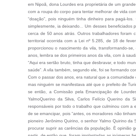
em Nipoã, dona Lourdes era proprietária de um grande
com a roupa do corpo para tentar melhorar de vida com a
“doação”, pois ninguém tinha dinheiro para pagá-lo
simplesmente, ia deixando... Um desses beneficiados pe
cerca de 50 anos atrás. Outros trabalhadores foram
territorial ocorrida com a Lei nº 5.285, de 18 de 
proporcionou o nascimento da vila, transformando-se,
anos, lembra se dos primeiros anos da vila, com à sau
“Aqui era sertão bruto, tinha que desbravar, e todo mu
saúde”. A vila também, segundo ele, foi se formando com
Com o passar dos anos, era natural que a comunidade d
mas ninguém se manifestava até que o prefeito de Turi
se então, a Comissão pela Emancipação de Lourdes, 
YalmoQuerino da Silva, Carlos Felício Querino da S
responsáveis por todo o trabalho que culminou com a e
de se emancipar, pois “antes, os moradores não tinham 
pioneiro Jerônimo Quirino, o senhor Yalmo Quirino da Si
procurar suprir as carências da população. È opinião
partir de então que foram implantadas as inúmeras ben