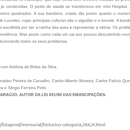
 já construídas. O posto de saúde se transformou em mini Hospita
tros quadrados. A sua bandeira, criada tão jovem quanto o municí
de Lourdes, cujas principais culturas são o algodão e o tomate. A band
 escolhida por ser a rainha das aves e representar a vitória. Os prob
pendência. Mas assim como cada um vai aos poucos descobrindo novo
lucionando todos os seus problemas.
 com Antônia de Brites da Silva.
adeu Pereira de Carvalho, Carlos Alberto Moreira, Carlos Felício Quir
a e Sérgio Ferreira Pinto.
ARAÚJO, AUTOR DA LEI 651/90 DAS EMANCIPAÇÕES.
listaprod/memorial/historico-categoria,266,H.html