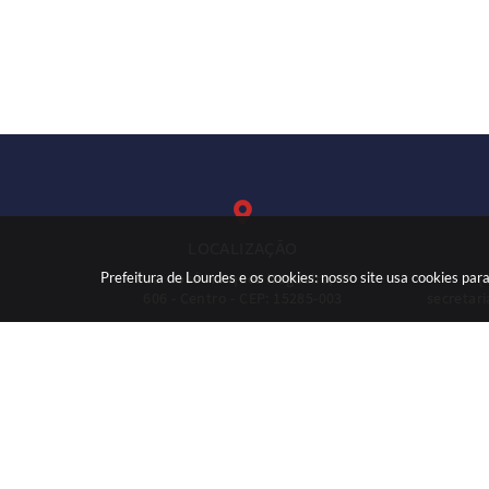
LOCALIZAÇÃO
Prefeitura de Lourdes e os cookies: nosso site usa cookies p
Rua: José Marques Nogueira, nº
(
606 - Centro - CEP: 15285-003
secretar