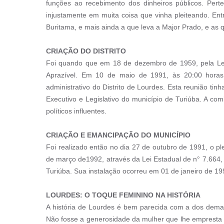
funções ao recebimento dos dinheiros públicos. Perte
injustamente em muita coisa que vinha pleiteando. Ent
Buritama, e mais ainda a que leva a Major Prado, e as 
CRIAÇÃO DO DISTRITO
Foi quando que em 18 de dezembro de 1959, pela Lei 
Aprazível. Em 10 de maio de 1991, às 20:00 horas,
administrativo do Distrito de Lourdes. Esta reunião t
Executivo e Legislativo do município de Turiúba. A co
políticos influentes.
CRIAÇÃO E EMANCIPAÇÃO DO MUNICÍPIO
Foi realizado então no dia 27 de outubro de 1991, o 
de março de1992, através da Lei Estadual de n° 7.66
Turiúba. Sua instalação ocorreu em 01 de janeiro de 
LOURDES: O TOQUE FEMININO NA HISTÓRIA
A história de Lourdes é bem parecida com a dos demais
Não fosse a generosidade da mulher que lhe empresta 