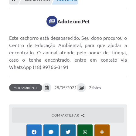
Editais
Telefones Úteis
Adote um Pet
Notícias
Turismo
Este cachorro está desaparecido. Seu dono procurou o
Centro de Educação Ambiental, para que ajudar a
Acesso a Informação
encontrá-lo. O animal atende pelo nome de Tiringa,
caso o tenha encontrado, entre em contato via
Contato
WhatsApp (18) 99766-3191
REQUERIMENTO DE RESTITUIÇÃO DA TAXA DE INSCRIÇÃO
QUESTIONÁRIO PPA 2026/2029, LDO 2026 e LOA 2026
28/05/2021
2 fotos
MEIO AMBIENTE
ORÇAMENTO PARTICIPATIVO MUNICIPAL 2025
Ouvidoria
COMPARTILHAR
Holerite online
A Prefeitura