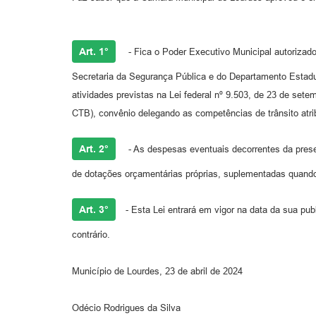
Art. 1°
- Fica o Poder Executivo Municipal autorizad
Secretaria da Segurança Pública e do Departamento Estadual
atividades previstas na Lei federal nº 9.503, de 23 de sete
CTB), convênio delegando as competências de trânsito atri
Art. 2°
- As despesas eventuais decorrentes da prese
de dotações orçamentárias próprias, suplementadas quand
Art. 3°
- Esta Lei entrará em vigor na data da sua pu
contrário.
Município de Lourdes, 23 de abril de 2024
Odécio Rodrigues da Silva