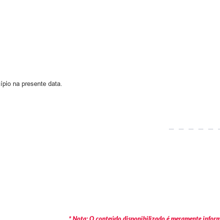
ípio na presente data.
* Nota: O conteúdo disponibilizado é meramente informa