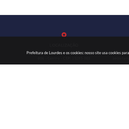
LOCALIZAÇÃO
Prefeitura de Lourdes e os cookies: nosso site usa cookies p
Rua: José Marques Nogueira, nº
(
606 - Centro - CEP: 15285-003
secretar