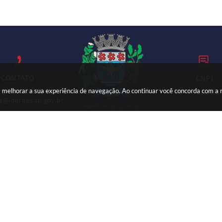
CONTATO
CNPJ
ara melhorar a sua experiência de navegação. Ao continuar você concorda com a
18) 3699-9000
59.767.921/000
ia@lourdes.sp.gov.br
Versão do Sistema:
3.5.3 - 19/06/2026
Portal atualizado em:
04/08/2026 