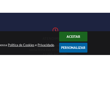
ACEITAR
ATENDIMENTO
 nossa
Política de Cookies
Atendimento de segunda-feira a
e
Privacidade
.
1-27
PERSONALIZAR
sexta-feira das 07:30h às 11h e das
12:30h às17:00h.
CADASTRAR
15:48