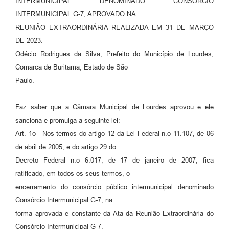
INTERMUNICIPAL DENOMINADO CONSÓRCIO
Meio Ambiente
INTERMUNICIPAL G-7, APROVADO NA
REUNIÃO EXTRAORDINÁRIA REALIZADA EM 31 DE MARÇO
PPA
DE 2023.
SIAFIC
Odécio Rodrigues da Silva, Prefeito do Município de Lourdes,
Comarca de Buritama, Estado de São
Transparência
Paulo.
COMUS
Faz saber que a Câmara Municipal de Lourdes aprovou e ele
Cadastro usuários de transporte para Trabalho
sanciona e promulga a seguinte lei:
Art. 1o - Nos termos do artigo 12 da Lei Federal n.o 11.107, de 06
Arquivos para Download
de abril de 2005, e do artigo 29 do
Cadastro para Estágio
Decreto Federal n.o 6.017, de 17 de janeiro de 2007, fica
ratificado, em todos os seus termos, o
Contas Públicas
encerramento do consórcio público intermunicipal denominado
Diário Oficial
Consórcio Intermunicipal G-7, na
forma aprovada e constante da Ata da Reunião Extraordinária do
Junta Militar
Consórcio Intermunicipal G-7,