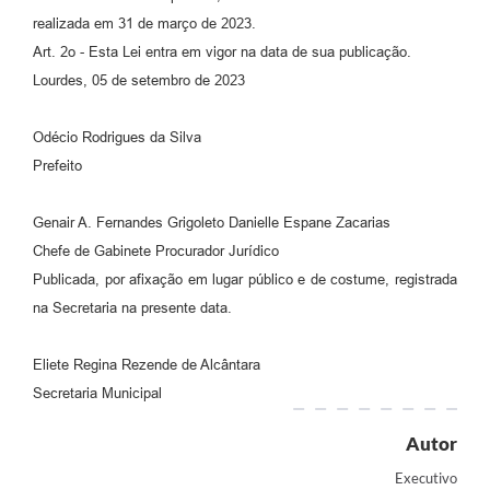
Legislação
realizada em 31 de março de 2023.
Art. 2o - Esta Lei entra em vigor na data de sua publicação.
Ouvidoria Municipal
Lourdes, 05 de setembro de 2023
PPA
Odécio Rodrigues da Silva
Nota Fiscal Eletrônica
Prefeito
e-SIC
Genair A. Fernandes Grigoleto Danielle Espane Zacarias
Chefe de Gabinete Procurador Jurídico
Publicada, por afixação em lugar público e de costume, registrada
na Secretaria na presente data.
Eliete Regina Rezende de Alcântara
Secretaria Municipal
Autor
Executivo