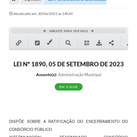
Editais
Telefones Úteis
Atualizado em: 30/06/2025 às 14h49
Notícias
ARRASTE PARA VER MAIS
Turismo
Acesso a Informação
Contato
LEI Nº 1890, 05 DE SETEMBRO DE 2023
REQUERIMENTO DE RESTITUIÇÃO DA TAXA DE INSCRIÇÃO
Assunto(s):
Administração Municipal
QUESTIONÁRIO PPA 2026/2029, LDO 2026 e LOA 2026
EM VIGOR
ORÇAMENTO PARTICIPATIVO MUNICIPAL 2025
Ouvidoria
Holerite online
DISPÕE SOBRE A RATIFICAÇÃO DO ENCERRAMENTO DO
CONSÓRCIO PÚBLICO
A Prefeitura