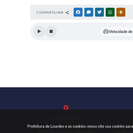
COMPARTILHAR
FACEBOOK
MESSENGER
TWITTER
WHATSAPP
OUTR
Velocidade de 
LOCALIZAÇÃO
Prefeitura de Lourdes e os cookies: nosso site usa cookies p
Rua: José Marques Nogueira, nº
(
606 - Centro - CEP: 15285-003
secretar