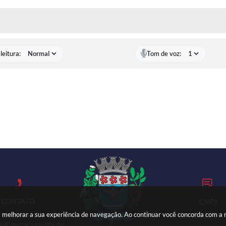
AS MÍDIAS
leitura:
Tom de voz:
CONTATO
CNPJ
ara melhorar a sua experiência de navegação. Ao continuar você concorda com a
18) 3699-9000
59.767.921/000
ia@lourdes.sp.gov.br