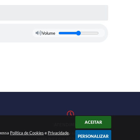
Volume
ACEITAR
ATENDIMENTO
 nossa
Política de Cookies
Atendimento de segunda-feira a
e
Privacidade
.
1-27
PERSONALIZAR
sexta-feira das 07:30h às 11h e das