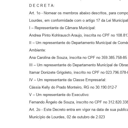
D E C R E T A:
Art. 1o - Nomear os membros abaixo descritos, para compo
Lourdes, em conformidade com o artigo 17 da Lei Municipal
I – Representante da Câmara Municipal:
Andrea Pinto Kohlrausch Araujo, inscrita no CPF no 108.8
II – Um representante do Departamento Municipal de Comérci
Ambiente:
Ana Carolina de Souza, inscrita no CPF no 359.385.758-85
III – Um representante do Departamento Municipal de Obras
Itamar Donizete Grigoleto, inscrito no CPF no 023.796.078
IV – Um representante da Classe Empresarial:
Cássia Kelly do Prado Monteiro, RG no 30.190.012-7
V – Um representante do Executivo:
Fernando Ângelo de Souza, inscrito no CPF no 312.820.33
Art. 2o - Este Decreto entra em vigor na data de sua public
Município de Lourdes, 02 de outubro de 2.023