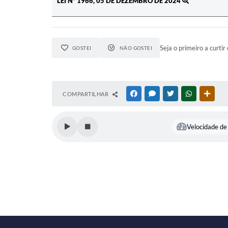
LEI Nº 1966, 05 DE DEZEMBRO DE 2024
Seja o primeiro a curtir 
GOSTEI
NÃO GOSTEI
COMPARTILHAR
FACEBOOK
MESSENGER
TWITTER
WHATSAPP
OUTR
Velocidade de 