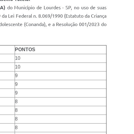
A)
do Município de Lourdes - SP, no uso de suas
 da Lei Federal n. 8.069/1990 (Estatuto da Criança
Adolescente (Conanda), e a Resolução 001/2023 do
PONTOS
10
10
9
9
9
8
8
8
8