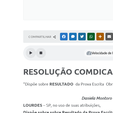
COMPARTILHAR
FACEBOOK
MESSENGER
TWITTER
WHATSAPP
OUTRAS
Velocidade de l
RESOLUÇÃO COMDICA N
“Dispõe sobre
RESULTADO
da Prova Escrita Obr
Daniela Montoro Garcia da
LOURDES
– SP, no uso de suas atribuições,
Dispõe sobre
sobre Resultado da Prova Escri