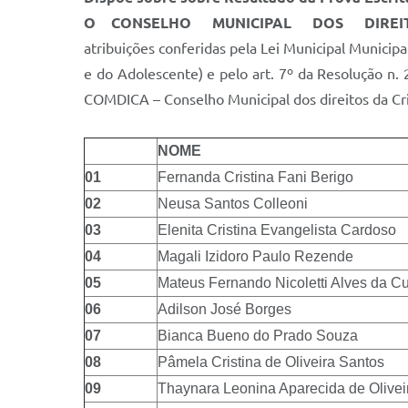
O CONSELHO MUNICIPAL DOS DIRE
atribuições conferidas pela Lei Municipal Municip
e do Adolescente) e pelo art. 7º da Resolução n
COMDICA – Conselho Municipal dos direitos da Cr
NOME
01
Fernanda Cristina Fani Berigo
02
Neusa Santos Colleoni
03
Elenita Cristina Evangelista Cardoso
04
Magali Izidoro Paulo Rezende
05
Mateus Fernando Nicoletti Alves da C
06
Adilson José Borges
07
Bianca Bueno do Prado Souza
08
Pâmela Cristina de Oliveira Santos
09
Thaynara Leonina Aparecida de Olive