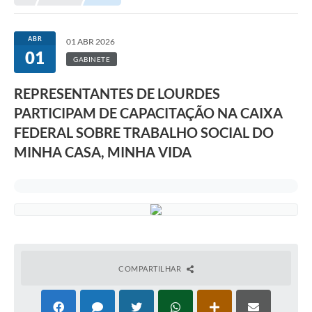
Editais
Telefones Úteis
ABR
01 ABR 2026
01
Notícias
GABINETE
Turismo
REPRESENTANTES DE LOURDES
PARTICIPAM DE CAPACITAÇÃO NA CAIXA
Acesso a Informação
FEDERAL SOBRE TRABALHO SOCIAL DO
Contato
MINHA CASA, MINHA VIDA
REQUERIMENTO DE RESTITUIÇÃO DA TAXA DE INSCRIÇÃO
QUESTIONÁRIO PPA 2026/2029, LDO 2026 e LOA 2026
ORÇAMENTO PARTICIPATIVO MUNICIPAL 2025
Ouvidoria
COMPARTILHAR
Holerite online
A Prefeitura