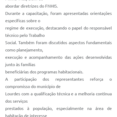
Legislação
abordar diretrizes do FNHIS.
Ouvidoria Municipal
Durante a capacitação, foram apresentadas orientações
específicas sobre o
PPA
regime de execução, destacando o papel do responsável
Nota Fiscal Eletrônica
técnico pelo Trabalho
Social. Também foram discutidos aspectos fundamentais
e-SIC
como planejamento,
execução e acompanhamento das ações desenvolvidas
junto às famílias
beneficiárias dos programas habitacionais.
A participação dos representantes reforça o
compromisso do município de
Lourdes com a qualificação técnica e a melhoria contínua
dos serviços
prestados à população, especialmente na área de
habitação de interesse