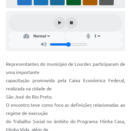
Meio Ambiente
PPA
SIAFIC
Transparência
COMUS
Representantes do município de Lourdes participaram de
Cadastro usuários de transporte para Trabalho
uma importante
Arquivos para Download
capacitação promovida pela Caixa Econômica Federal,
Cadastro para Estágio
realizada na cidade de
São José do Rio Preto.
Contas Públicas
O encontro teve como foco as definições relacionadas ao
Diário Oficial
regime de execução
do Trabalho Social no âmbito do Programa Minha Casa,
Junta Militar
Minha Vida, além de