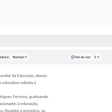
 MÍDIAS
RECEBA NOTÍCIAS
eitura:
Tom de voz:
Mundial da Educação, alunos
a educativa voltada à
drigues Ferreira, graduando
acionados à educação,
ro. Durante o encontro, os