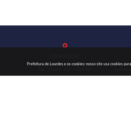
LOCALIZAÇÃO
Prefeitura de Lourdes e os cookies: nosso site usa cookies p
Rua: José Marques Nogueira, nº
(
606 - Centro - CEP: 15285-003
secretar