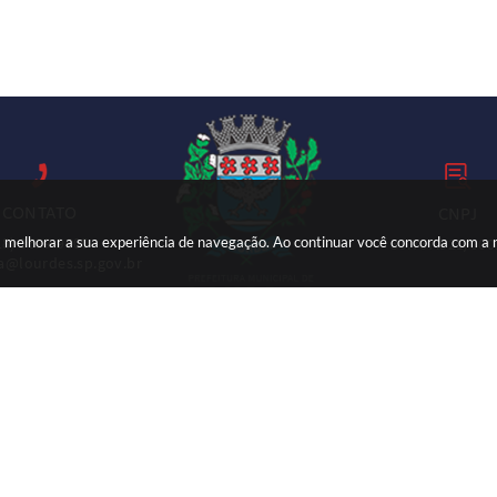
CONTATO
CNPJ
ara melhorar a sua experiência de navegação. Ao continuar você concorda com a
18) 3699-9000
59.767.921/000
ia@lourdes.sp.gov.br
Versão do Sistema:
3.5.3 - 19/06/2026
Portal atualizado em:
07/08/2026 