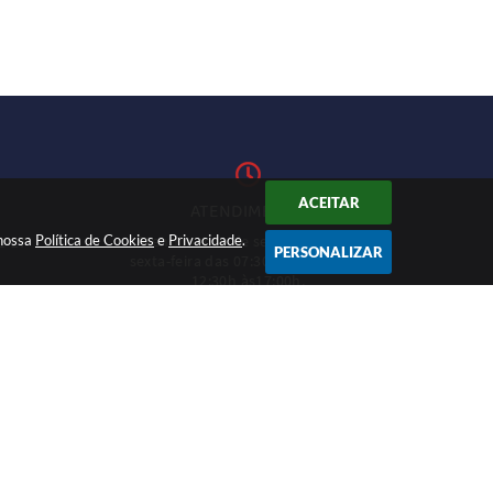
ACEITAR
ATENDIMENTO
 nossa
Política de Cookies
Atendimento de segunda-feira a
e
Privacidade
.
1-27
PERSONALIZAR
sexta-feira das 07:30h às 11h e das
12:30h às17:00h.
CADASTRAR
12:46