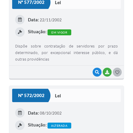
Nº 577/2002
Lei
Meio Ambiente
Data:
PPA
22/11/2002
SIAFIC
Situação:
EM VIGOR
Transparência
Dispõe sobre contratação de servidores por prazo
determinado, por excepcional interesse público, e dá
COMUS
outras providências
Cadastro usuários de transporte para Trabalho
VISUALIZAR
BAIXAR
G
Arquivos para Download
O
Cadastro para Estágio
S
Nº 572/2002
Lei
T
Contas Públicas
E
Data:
Diário Oficial
08/10/2002
I
Junta Militar
Situação:
ALTERADA