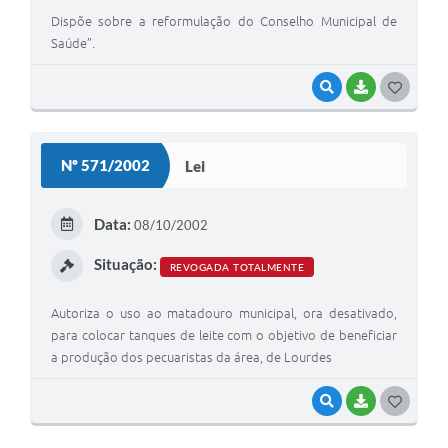
Legislação
Dispõe sobre a reformulação do Conselho Municipal de
Saúde”.
Ouvidoria Municipal
PPA
VISUALIZAR
BAIXAR
G
O
Nota Fiscal Eletrônica
S
Nº 571/2002
Lei
e-SIC
T
E
Data:
08/10/2002
I
Situação:
REVOGADA TOTALMENTE
Autoriza o uso ao matadouro municipal, ora desativado,
para colocar tanques de leite com o objetivo de beneficiar
a produção dos pecuaristas da área, de Lourdes
VISUALIZAR
BAIXAR
G
O