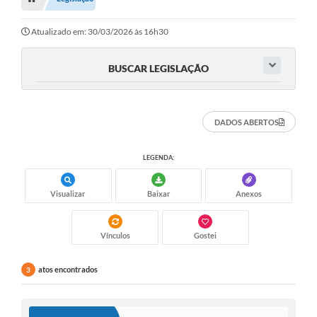
Editais
Telefones Úteis
Atualizado em: 30/03/2026 às 16h30
Notícias
BUSCAR LEGISLAÇÃO
Turismo
Acesso a Informação
DADOS ABERTOS
Contato
LEGENDA:
REQUERIMENTO DE RESTITUIÇÃO DA TAXA DE INSCRIÇÃO
Visualizar
Baixar
Anexos
QUESTIONÁRIO PPA 2026/2029, LDO 2026 e LOA 2026
ORÇAMENTO PARTICIPATIVO MUNICIPAL 2025
Vínculos
Gostei
Ouvidoria
atos encontrados
3
Holerite online
A Prefeitura