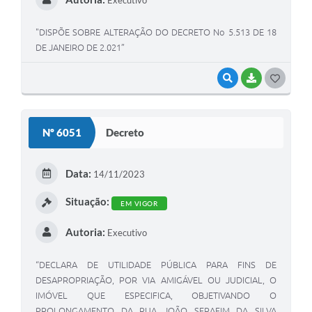
"DISPÕE SOBRE ALTERAÇÃO DO DECRETO No 5.513 DE 18
DE JANEIRO DE 2.021”
VISUALIZAR
BAIXAR
G
O
S
Nº 6051
Decreto
T
E
Data:
14/11/2023
I
Situação:
EM VIGOR
Autoria:
Executivo
“DECLARA DE UTILIDADE PÚBLICA PARA FINS DE
DESAPROPRIAÇÃO, POR VIA AMIGÁVEL OU JUDICIAL, O
IMÓVEL QUE ESPECIFICA, OBJETIVANDO O
PROLONGAMENTO DA RUA JOÃO SERAFIM DA SILVA