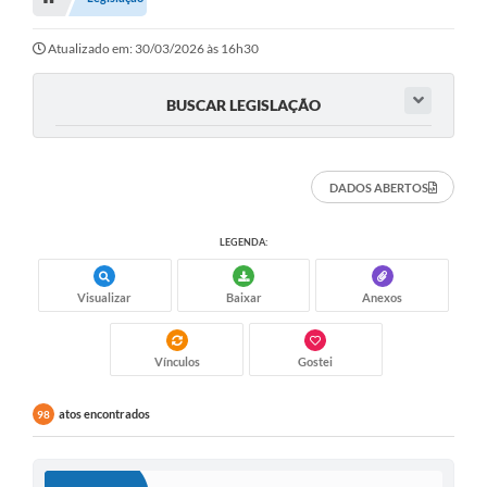
Editais
Telefones Úteis
Atualizado em: 30/03/2026 às 16h30
Notícias
BUSCAR LEGISLAÇÃO
Turismo
Acesso a Informação
DADOS ABERTOS
Contato
LEGENDA:
REQUERIMENTO DE RESTITUIÇÃO DA TAXA DE INSCRIÇÃO
Visualizar
Baixar
Anexos
QUESTIONÁRIO PPA 2026/2029, LDO 2026 e LOA 2026
ORÇAMENTO PARTICIPATIVO MUNICIPAL 2025
Vínculos
Gostei
Ouvidoria
atos encontrados
98
Holerite online
A Prefeitura