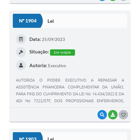
O
S
Nº 1904
Lei
T
E
Data:
25/09/2023
I
Situação:
EM VIGOR
Autoria:
Executivo
AUTORIZA O PODER EXECUTIVO A REPASSAR A
ASSISTÊNCIA FINANCEIRA COMPLEMENTAR DA UNIÃO,
PARA FINS DO CUMPRIMENTO DA LEI No 14.434/2022 E DA
ADI No 7222/STF, DOS PROFISSIONAIS ENFERMEIROS,
ENFERMEIROS DO TRABALHO, TÉCNICOS DE
ENFERMAGEM, TÉCNICOS DE ENFERMAGEM DO
VISUALIZAR
BAIXAR
G
TRABALHO, AUXILIARES DE ENFERMAGEM E PARTEIRAS, E
O
DÁ OUTRAS PROVIDÊNCIAS.
S
Nº 1903
Lei