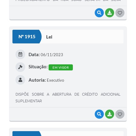
FILHO”
VISUALIZAR
BAIXAR
G
O
S
Nº 1915
Lei
T
E
Data:
06/11/2023
I
Situação:
EM VIGOR
Autoria:
Executivo
DISPÕE SOBRE A ABERTURA DE CRÉDITO ADICIONAL
SUPLEMENTAR
VISUALIZAR
BAIXAR
G
O
S