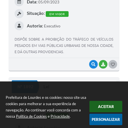
Data:
05/09/2023
I
Situação:
EM VIGOR
Autoria:
Executivo
DISPÕE SOBRE A PROIBIÇÃO DO TRÁFEGO DE VEÍCULOS
PESADOS EM VIAS PÚBLICAS URBANAS DE NOSSA CIDADE,
E DÁ OUTRAS PROVIDENCIAS.
VISUALIZAR
BAIXAR
G
O
S
Nº 1892
Lei
T
Prefeitura de Lourdes e os cookies: nosso site usa
E
Data:
05/09/2023
cookies para melhorar a sua experiência de
ACEITAR
I
navegação. Ao continuar você concorda com a
Situação:
EM VIGOR
nossa
Política de Cookies
e
Privacidade
.
PERSONALIZAR
Autoria:
Executivo