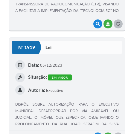
TRANSMISSORA DE RADIOCOMUNICAÇÃO (ETR), VISANDO
A FACILITAR A IMPLEMENTAÇÃO DA “TECNOLOGIA 5G” NO
MUNICÍPIO DE LOURDES.
VISUALIZAR
BAIXAR
G
O
S
Nº 1919
Lei
T
E
Data:
05/12/2023
I
Situação:
EM VIGOR
Autoria:
Executivo
DISPÕE SOBRE AUTORIZAÇÃO PARA O EXECUTIVO
MUNICIPAL DESAPROPRIAR POR VIA AMIGÁVEL OU
JUDICIAL, O IMÓVEL QUE ESPECIFICA, OBJETIVANDO O
PROLONGAMENTO DA RUA JOÃO SERAFIM DA SILVA
FILHO”