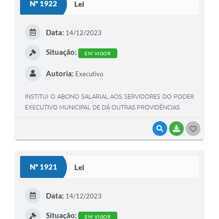
Nº 1922
Lei
Meio Ambiente
Data:
PPA
14/12/2023
SIAFIC
Situação:
EM VIGOR
Transparência
Autoria:
Executivo
COMUS
INSTITUI O ABONO SALARIAL AOS SERVIDORES DO PODER
EXECUTIVO MUNICIPAL DE DÁ OUTRAS PROVIDÊNCIAS
Cadastro usuários de transporte para Trabalho
Arquivos para Download
VISUALIZAR
BAIXAR
G
O
Cadastro para Estágio
S
Nº 1921
Lei
Contas Públicas
T
Diário Oficial
E
Data:
14/12/2023
Junta Militar
I
Situação:
EM VIGOR