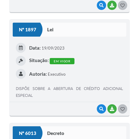
VISUALIZAR
BAIXAR
G
O
S
Nº 1897
Lei
T
E
Data:
19/09/2023
I
Situação:
EM VIGOR
Autoria:
Executivo
DISPÕE SOBRE A ABERTURA DE CRÉDITO ADICIONAL
ESPECIAL
VISUALIZAR
BAIXAR
G
O
S
Nº 6013
Decreto
T