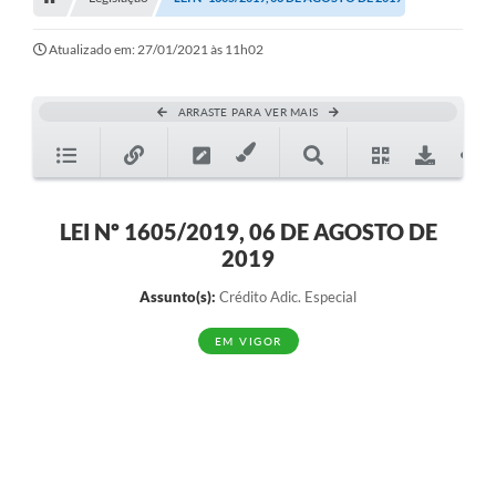
Editais
Telefones Úteis
Atualizado em: 27/01/2021 às 11h02
Notícias
ARRASTE PARA VER MAIS
Turismo
Acesso a Informação
Contato
LEI Nº 1605/2019, 06 DE AGOSTO DE
2019
REQUERIMENTO DE RESTITUIÇÃO DA TAXA DE INSCRIÇÃO
Assunto(s):
Crédito Adic. Especial
QUESTIONÁRIO PPA 2026/2029, LDO 2026 e LOA 2026
EM VIGOR
ORÇAMENTO PARTICIPATIVO MUNICIPAL 2025
Ouvidoria
Holerite online
A Prefeitura