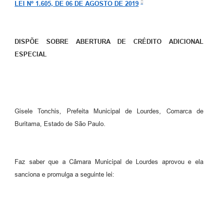
LEI Nº 1.605, DE 06 DE AGOSTO DE 2019
Meio Ambiente
PPA
DISPÕE SOBRE ABERTURA DE CRÉDITO ADICIONAL
SIAFIC
ESPECIAL
Transparência
COMUS
Cadastro usuários de transporte para Trabalho
Gisele Tonchis, Prefeita Municipal de Lourdes, Comarca de
Buritama, Estado de São Paulo.
Arquivos para Download
Cadastro para Estágio
Faz saber que a Câmara Municipal de Lourdes aprovou e ela
Contas Públicas
sanciona e promulga a seguinte lei:
Diário Oficial
Junta Militar