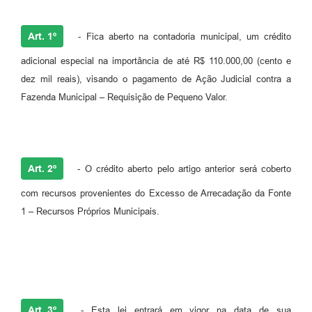
Legislação
Ouvidoria Municipal
Art. 1º
- Fica aberto na contadoria municipal, um crédito
PPA
adicional especial na importância de até R$ 110.000,00 (cento e
dez mil reais), visando o pagamento de Ação Judicial contra a
Nota Fiscal Eletrônica
Fazenda Municipal – Requisição de Pequeno Valor.
e-SIC
Art. 2º
- O crédito aberto pelo artigo anterior será coberto
com recursos provenientes do Excesso de Arrecadação da Fonte
1 – Recursos Próprios Municipais.
Art. 3º
- Esta lei entrará em vigor na data de sua