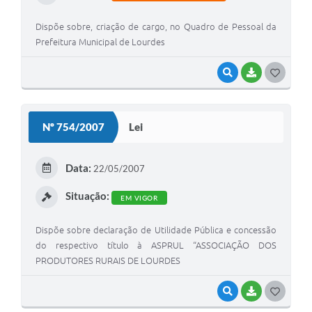
Dispõe sobre, criação de cargo, no Quadro de Pessoal da
Prefeitura Municipal de Lourdes
VISUALIZAR
BAIXAR
G
O
S
Nº 754/2007
Lei
T
E
Data:
22/05/2007
I
Situação:
EM VIGOR
Dispõe sobre declaração de Utilidade Pública e concessão
do respectivo título à ASPRUL “ASSOCIAÇÃO DOS
PRODUTORES RURAIS DE LOURDES
VISUALIZAR
BAIXAR
G