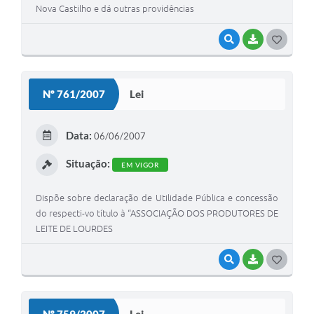
Nova Castilho e dá outras providências
VISUALIZAR
BAIXAR
G
O
S
Nº 761/2007
Lei
T
E
Data:
06/06/2007
I
Situação:
EM VIGOR
Dispõe sobre declaração de Utilidade Pública e concessão
do respecti-vo título à “ASSOCIAÇÃO DOS PRODUTORES DE
LEITE DE LOURDES
VISUALIZAR
BAIXAR
G
O
S
Nº 759/2007