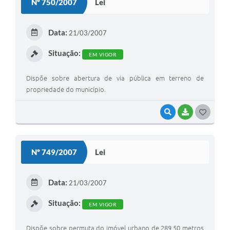
Nº 750/2007
Lei
T
E
Data:
21/03/2007
I
Situação:
EM VIGOR
Dispõe sobre abertura de via pública em terreno de
propriedade do município.
VISUALIZAR
BAIXAR
G
O
S
Nº 749/2007
Lei
T
E
Data:
21/03/2007
I
Situação:
EM VIGOR
Dispõe sobre permuta do imóvel urbano de 289,50 metros