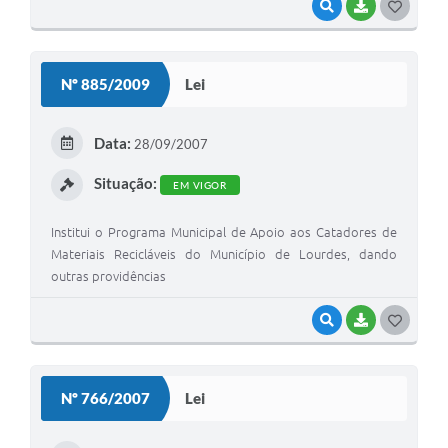
VISUALIZAR
BAIXAR
G
O
S
Nº 885/2009
Lei
T
E
Data:
28/09/2007
I
Situação:
EM VIGOR
Institui o Programa Municipal de Apoio aos Catadores de
Materiais Recicláveis do Município de Lourdes, dando
outras providências
VISUALIZAR
BAIXAR
G
O
S
Nº 766/2007
Lei
T
E