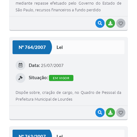
mediante repasse efetuado pelo Governo do Estado de
São Paulo, recursos financeiros a fundo perdido
VISUALIZAR
BAIXAR
G
O
S
Nº 764/2007
Lei
T
E
Data:
25/07/2007
I
Situação:
EM VIGOR
Dispõe sobre, criação de cargo, no Quadro de Pessoal da
Prefeitura Municipal de Lourdes
VISUALIZAR
BAIXAR
G
O
S
Nº 763/2007
Lei