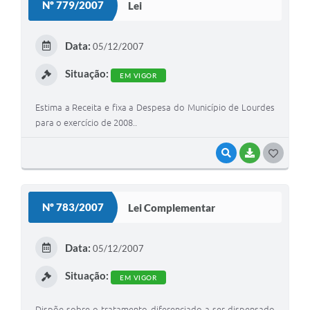
Nº 779/2007
Lei
Meio Ambiente
Data:
PPA
05/12/2007
SIAFIC
Situação:
EM VIGOR
Transparência
Estima a Receita e fixa a Despesa do Município de Lourdes
para o exercício de 2008..
COMUS
Cadastro usuários de transporte para Trabalho
VISUALIZAR
BAIXAR
G
O
Arquivos para Download
S
Nº 783/2007
Lei Complementar
Cadastro para Estágio
T
Contas Públicas
E
Data:
05/12/2007
I
Diário Oficial
Situação:
EM VIGOR
Junta Militar
Dispõe sobre o tratamento diferenciado a ser dispensado