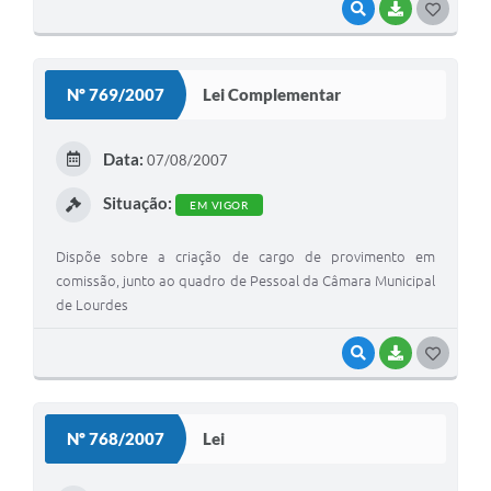
VISUALIZAR
BAIXAR
G
O
S
Nº 769/2007
Lei Complementar
T
E
Data:
07/08/2007
I
Situação:
EM VIGOR
Dispõe sobre a criação de cargo de provimento em
comissão, junto ao quadro de Pessoal da Câmara Municipal
de Lourdes
VISUALIZAR
BAIXAR
G
O
S
Nº 768/2007
Lei
T
E