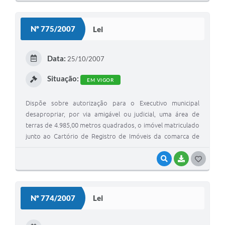
O
S
Nº 775/2007
Lei
T
E
Data:
25/10/2007
I
Situação:
EM VIGOR
Dispõe sobre autorização para o Executivo municipal
desapropriar, por via amigável ou judicial, uma área de
terras de 4.985,00 metros quadrados, o imóvel matriculado
junto ao Cartório de Registro de Imóveis da comarca de
Buritama sob a matrícula n.º 9.285, destinado à construção
de uma Creche/Escola Infantil
VISUALIZAR
BAIXAR
G
O
S
Nº 774/2007
Lei
T
E