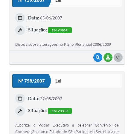
Lei
T
E
Data:
05/06/2007
I
Situação:
EM VIGOR
Dispõe sobre alterações no Plano Plurianual 2006/2009
VISUALIZAR
BAIXAR
G
O
S
Nº 758/2007
Lei
T
E
Data:
22/05/2007
I
Situação:
EM VIGOR
Autoriza o Poder Executivo a celebrar Convênio de
Cooperação com o Estado de São Paulo, pela Secretaria de