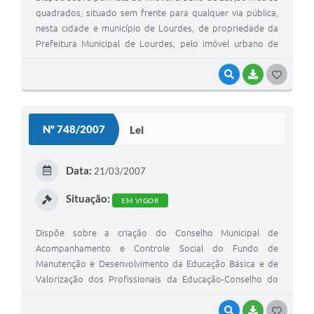
quadrados, situado sem frente para qualquer via pública,
nesta cidade e município de Lourdes, de propriedade da
Prefeitura Municipal de Lourdes, pelo imóvel urbano de
289,24 metros quadrados, situado de esquina da Rua
Jerônimo Marques Nogueira (antiga Rua Boiadeira) com a
VISUALIZAR
BAIXAR
G
Rua José Soares da Silva, nesta cidade e município de
O
Lourdes, de propriedade da SABESP (COMPANHIA DE
S
SANEAMENTO BÁSICO DO ESTADO DE SÃO PAULO), e dá
Nº 748/2007
Lei
outras providências
T
E
Data:
21/03/2007
I
Situação:
EM VIGOR
Dispõe sobre a criação do Conselho Municipal de
Acompanhamento e Controle Social do Fundo de
Manutenção e Desenvolvimento da Educação Básica e de
Valorização dos Profissionais da Educação-Conselho do
FUNDEB
VISUALIZAR
BAIXAR
G