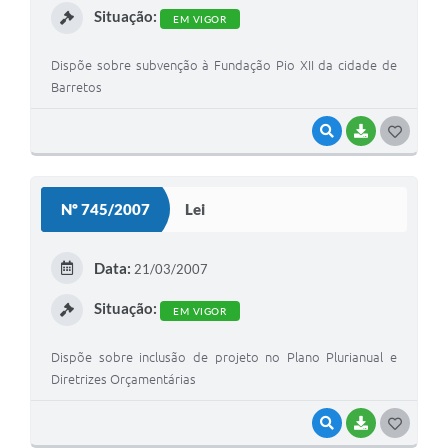
Situação:
EM VIGOR
Dispõe sobre subvenção à Fundação Pio XII da cidade de
Barretos
VISUALIZAR
BAIXAR
G
O
S
Nº 745/2007
Lei
T
E
Data:
21/03/2007
I
Situação:
EM VIGOR
Dispõe sobre inclusão de projeto no Plano Plurianual e
Diretrizes Orçamentárias
VISUALIZAR
BAIXAR
G