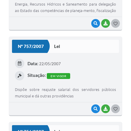
Energia, Recursos Hídricos e Saneamento para delegação
ao Estado das competências de planeja-mento, fiscalização
e regulação, inclusive tarifária, dos serviços munici-pais de
abastecimento de água e esgotamento sanitário da
VISUALIZAR
BAIXAR
G
execução de tais serviços pela Companhia de Saneamento
O
Básico do Estado de São Paulo
S
Nº 757/2007
Lei
T
E
Data:
22/05/2007
I
Situação:
EM VIGOR
Dispõe sobre reajuste salarial dos servidores públicos
municipal e dá outras providências
VISUALIZAR
BAIXAR
G
O
S