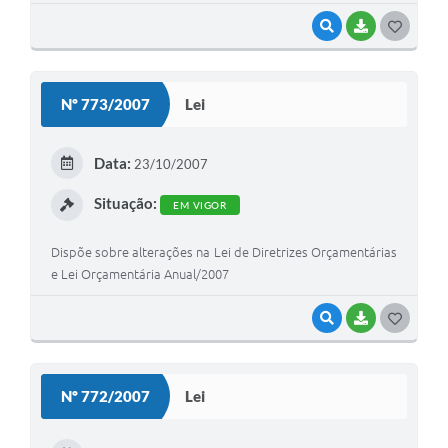
VISUALIZAR
BAIXAR
G
O
S
Nº 773/2007
Lei
T
E
Data:
23/10/2007
I
Situação:
EM VIGOR
Dispõe sobre alterações na Lei de Diretrizes Orçamentárias
e Lei Orçamentária Anual/2007
VISUALIZAR
BAIXAR
G
O
S
Nº 772/2007
Lei
T
E