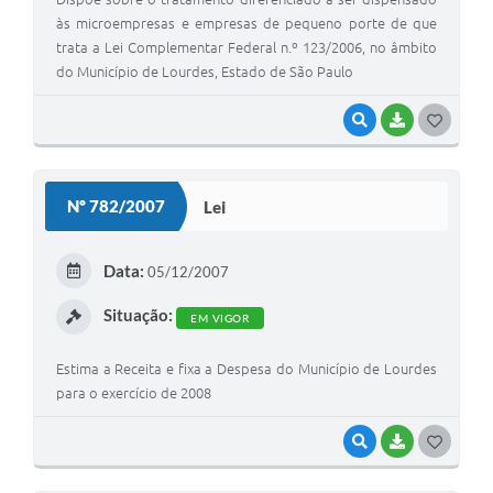
Legislação
às microempresas e empresas de pequeno porte de que
trata a Lei Complementar Federal n.º 123/2006, no âmbito
Ouvidoria Municipal
do Município de Lourdes, Estado de São Paulo
PPA
VISUALIZAR
BAIXAR
G
Nota Fiscal Eletrônica
O
e-SIC
S
Nº 782/2007
Lei
T
E
Data:
05/12/2007
I
Situação:
EM VIGOR
Estima a Receita e fixa a Despesa do Município de Lourdes
para o exercício de 2008
VISUALIZAR
BAIXAR
G
O