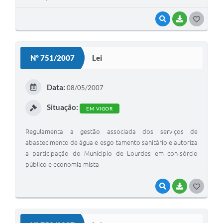
VISUALIZAR
BAIXAR
G
O
S
Nº 751/2007
Lei
T
E
Data:
08/05/2007
I
Situação:
EM VIGOR
Regulamenta a gestão associada dos serviços de
abastecimento de água e esgo tamento sanitário e autoriza
a participação do Município de Lourdes em con-sórcio
público e economia mista
VISUALIZAR
BAIXAR
G
O
S