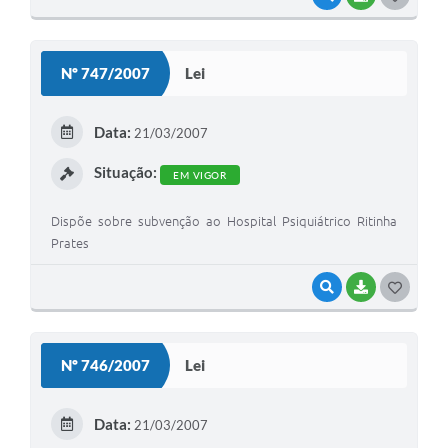
O
S
Nº 747/2007
Lei
T
E
Data:
21/03/2007
I
Situação:
EM VIGOR
Dispõe sobre subvenção ao Hospital Psiquiátrico Ritinha
Prates
VISUALIZAR
BAIXAR
G
O
S
Nº 746/2007
Lei
T
E
Data:
21/03/2007
I