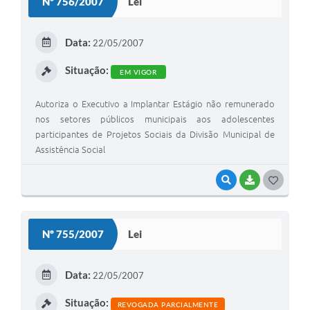
Nº 756/2007
Lei
T
E
Data:
22/05/2007
I
Situação:
EM VIGOR
Autoriza o Executivo a Implantar Estágio não remunerado
nos setores públicos municipais aos adolescentes
participantes de Projetos Sociais da Divisão Municipal de
Assistência Social
VISUALIZAR
BAIXAR
G
O
S
Nº 755/2007
Lei
T
E
Data:
22/05/2007
I
Situação:
REVOGADA PARCIALMENTE